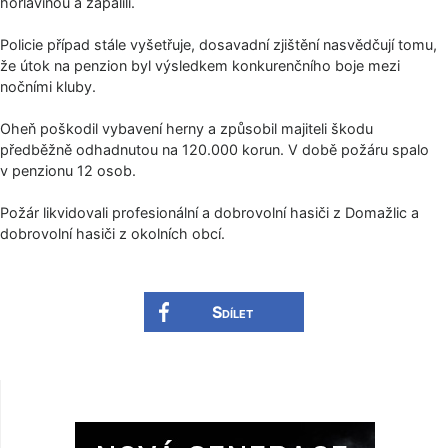
hořlavinou a zapálili.
Policie případ stále vyšetřuje, dosavadní zjištění nasvědčují tomu,
že útok na penzion byl výsledkem konkurenčního boje mezi
nočními kluby.
Oheň poškodil vybavení herny a způsobil majiteli škodu
předběžně odhadnutou na 120.000 korun. V době požáru spalo
v penzionu 12 osob.
Požár likvidovali profesionální a dobrovolní hasiči z Domažlic a
dobrovolní hasiči z okolních obcí.
Sdílet