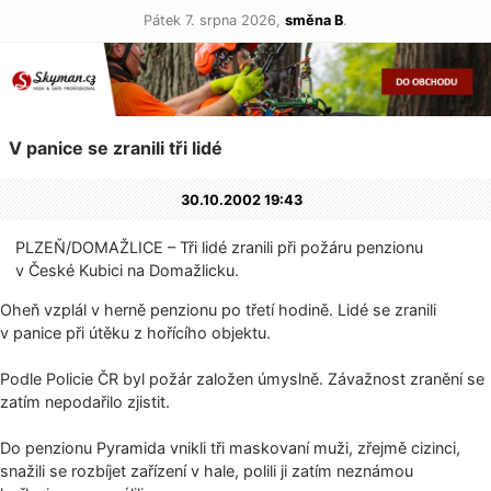
Pátek 7. srpna 2026,
směna B
.
V panice se zranili tři lidé
30.10.2002 19:43
PLZEŇ/DOMAŽLICE – Tři lidé zranili při požáru penzionu
v České Kubici na Domažlicku.
Oheň vzplál v herně penzionu po třetí hodině. Lidé se zranili
v panice při útěku z hořícího objektu.
Podle Policie ČR byl požár založen úmyslně. Závažnost zranění se
zatím nepodařilo zjistit.
Do penzionu Pyramida vnikli tři maskovaní muži, zřejmě cizinci,
snažili se rozbíjet zařízení v hale, polili ji zatím neznámou