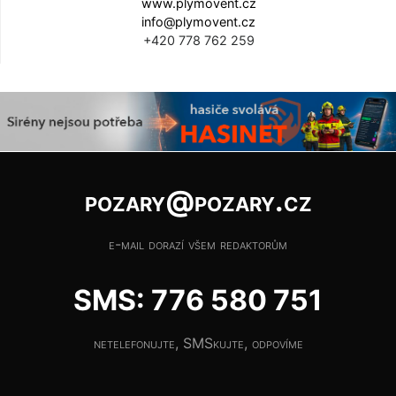
www.plymovent.cz
info@plymovent.cz
+420 778 762 259
pozary@pozary.cz
e-mail dorazí všem redaktorům
SMS: 776 580 751
netelefonujte, SMSkujte, odpovíme