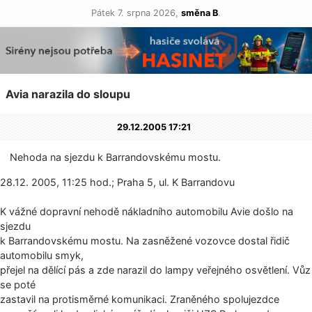
Pátek 7. srpna 2026,
směna B
.
Avia narazila do sloupu
29.12.2005 17:21
Nehoda na sjezdu k Barrandovskému mostu.
28.12. 2005, 11:25 hod.; Praha 5, ul. K Barrandovu
K vážné dopravní nehodě nákladního automobilu Avie došlo na
sjezdu
k Barrandovskému mostu. Na zasněžené vozovce dostal řidič
automobilu smyk,
přejel na dělící pás a zde narazil do lampy veřejného osvětlení. Vůz
se poté
zastavil na protisměrné komunikaci. Zraněného spolujezdce