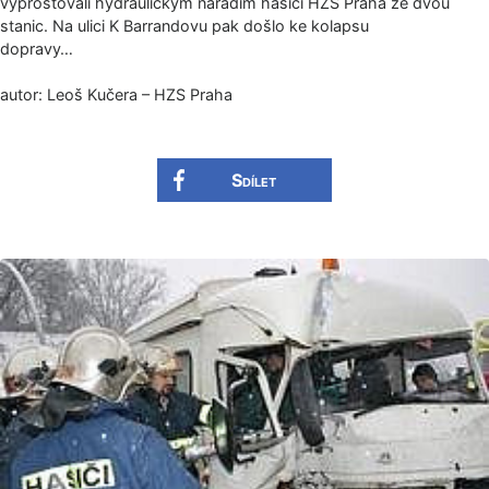
vyprošťovali hydraulickým nářadím hasiči HZS Praha ze dvou
stanic. Na ulici K Barrandovu pak došlo ke kolapsu
dopravy…
autor: Leoš Kučera – HZS Praha
Sdílet