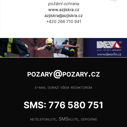
požární ochrana
www.azjiskra.cz
azjiskra@azjiskra.cz
+420 266 710 941
pozary@pozary.cz
e-mail dorazí všem redaktorům
SMS: 776 580 751
netelefonujte, SMSkujte, odpovíme