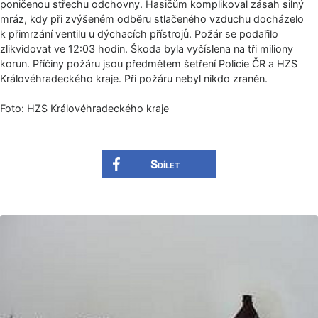
poničenou střechu odchovny. Hasičům komplikoval zásah silný
mráz, kdy při zvýšeném odběru stlačeného vzduchu docházelo
k přimrzání ventilu u dýchacích přístrojů. Požár se podařilo
zlikvidovat ve 12:03 hodin. Škoda byla vyčíslena na tři miliony
korun. Příčiny požáru jsou předmětem šetření Policie ČR a HZS
Královéhradeckého kraje. Při požáru nebyl nikdo zraněn.
Foto: HZS Královéhradec­kého kraje
Sdílet