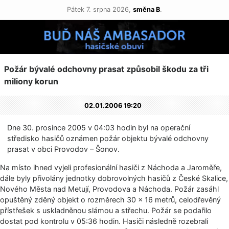
Pátek 7. srpna 2026,
směna B
.
Požár bývalé odchovny prasat způsobil škodu za tři
miliony korun
02.01.2006 19:20
Dne 30. prosince 2005 v 04:03 hodin byl na operační
středisko hasičů oznámen požár objektu bývalé odchovny
prasat v obci Provodov – Šonov.
Na místo ihned vyjeli profesionální hasiči z Náchoda a Jaroměře,
dále byly přivolány jednotky dobrovolných hasičů z České Skalice,
Nového Města nad Metují, Provodova a Náchoda. Požár zasáhl
opuštěný zděný objekt o rozměrech 30 × 16 metrů, celodřevěný
přístřešek s uskladněnou slámou a střechu. Požár se podařilo
dostat pod kontrolu v 05:36 hodin. Hasiči následně rozebrali