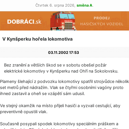
Čtvrtek 6. srpna 2026,
směna A
.
V Kynšperku hořela lokomotiva
03.11.2002 17:53
Bez zranění a větších škod se v sobotu obešel požár
elektrické lokomotivy v Kynšperku nad Ohří na Sokolovsku.
Plameny šlehající z podvozku lokomotivy spatřil strojvůdce několik
set metrů před nádražím. Vlak se čtyřmi osobními vagóny proto
ihned zastavil a oheň se vzápětí sám udusil.
Ve stejný okamžik na místo přijeli hasiči a vyzvali cestující, aby
preventivně opustili vlak.
Současně posypali spodek lokomotivy speciálním práškem a