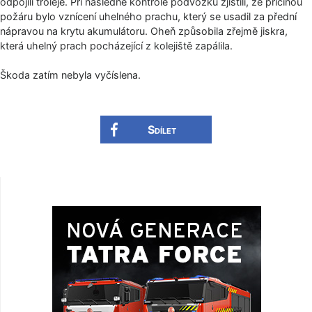
odpojili troleje. Při následné kontrole podvozku zjistili, že příčinou
požáru bylo vznícení uhelného prachu, který se usadil za přední
nápravou na krytu akumulátoru. Oheň způsobila zřejmě jiskra,
která uhelný prach pocházející z kolejiště zapálila.
Škoda zatím nebyla vyčíslena.
Sdílet