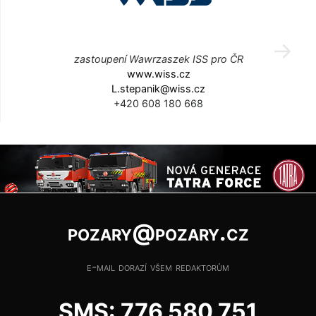
zastoupení Wawrzaszek ISS pro ČR
www.wiss.cz
L.stepanik@wiss.cz
+420 608 180 668
pozary@pozary.cz
e-mail dorazí všem redaktorům
SMS: 776 580 751