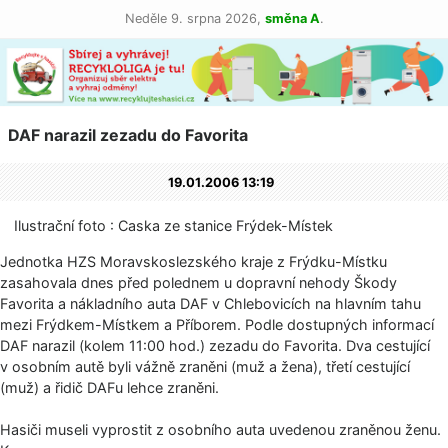
Neděle 9. srpna 2026,
směna A
.
DAF narazil zezadu do Favorita
19.01.2006 13:19
Ilustrační foto : Caska ze stanice Frýdek-Místek
Jednotka HZS Moravskoslezského kraje z Frýdku-Místku
zasahovala dnes před polednem u dopravní nehody Škody
Favorita a nákladního auta DAF v Chlebovicích na hlavním tahu
mezi Frýdkem-Místkem a Příborem. Podle dostupných informací
DAF narazil (kolem 11:00 hod.) zezadu do Favorita. Dva cestující
v osobním autě byli vážně zraněni (muž a žena), třetí cestující
(muž) a řidič DAFu lehce zraněni.
Hasiči museli vyprostit z osobního auta uvedenou zraněnou ženu.