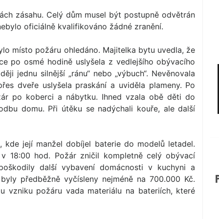
inutách zásahu. Celý dům musel být postupně odvětrán
nebylo oficiálně kvalifikováno žádné zranění.
bylo místo požáru ohledáno. Majitelka bytu uvedla, že
tce po osmé hodině uslyšela z vedlejšího obývacího
zději jednu silnější „ránu“ nebo „výbuch“. Nevěnovala
přes dveře uslyšela praskání a uviděla plameny. Po
požár po koberci a nábytku. Ihned vzala obě děti do
odbu domu. Při útěku se nadýchali kouře, ale další
 kde její manžel dobíjel baterie do modelů letadel.
 v 18:00 hod. Požár zničil kompletně celý obývací
poškodily další vybavení domácnosti v kuchyni a
yly předběžně vyčísleny nejméně na 700.000 Kč.
ou vzniku požáru vada materiálu na bateriích, které