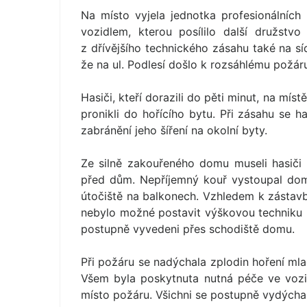
Na místo vyjela jednotka profesionálních
vozidlem, kterou posílilo další družstvo
z dřívějšího technického zásahu také na síd
že na ul. Podlesí došlo k rozsáhlému požá
Hasiči, kteří dorazili do pěti minut, na mís
pronikli do hořícího bytu. Při zásahu se h
zabránění jeho šíření na okolní byty.
Ze silně zakouřeného domu museli hasiči 
před dům. Nepříjemný kouř vystoupal dome
útočiště na balkonech. Vzhledem k zásta
nebylo možné postavit výškovou techniku pr
postupně vyvedeni přes schodiště domu.
Při požáru se nadýchala zplodin hoření mladá
Všem byla poskytnuta nutná péče ve vozid
místo požáru. Všichni se postupně vydýchal