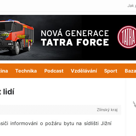
Jak 
čina
Technika
Podcast
Vzdělávání
Sport
Baza
lidí
Zlínský kraj
iči informováni o požáru bytu na sídlišti Jižní