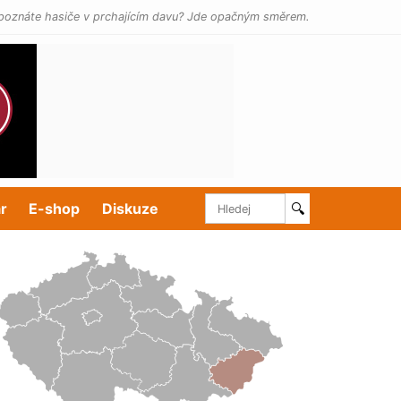
poznáte hasiče v prchajícím davu? Jde opačným směrem.
r
E-shop
Diskuze
🔍