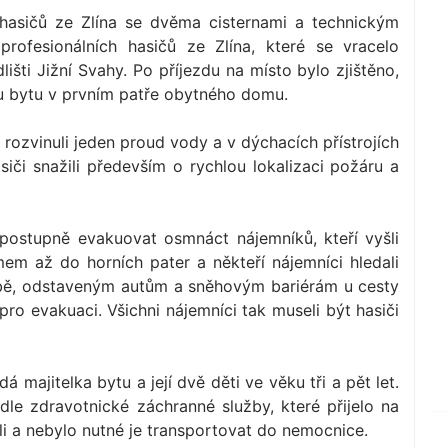
 hasičů ze Zlína se dvěma cisternami a technickým
 profesionálních hasičů ze Zlína, které se vracelo
lišti Jižní Svahy. Po příjezdu na místo bylo zjištěno,
ru bytu v prvním patře obytného domu.
tě rozvinuli jeden proud vody a v dýchacích přístrojích
asiči snažili především o rychlou lokalizaci požáru a
postupně evakuovat osmnáct nájemníků, kteří vyšli
m až do horních pater a někteří nájemníci hledali
vbě, odstaveným autům a sněhovým bariérám u cesty
o evakuaci. Všichni nájemníci tak museli být hasiči
 majitelka bytu a její dvě děti ve věku tři a pět let.
le zdravotnické záchranné služby, které přijelo na
i a nebylo nutné je transportovat do nemocnice.