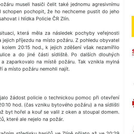
žáru museli hasiči čelit také jednomu agresivnímu
l schopen pochopit, že ho nechceme pustit do jeho
hovat i hlídka Policie ČR Zlín.
ituaci, která měla za následek pochyby veřejnosti
a jejich příjezdu na místo požáru. Z pohledu obyvatel
sí kolem 20:15 hod., k jejich zděšení však nezamířilo
ulice a do jiné části sídliště. Po dalších dlouhých
o a zaparkovalo na místě požáru. Tak vznikla mylná
í a místo požáru nemohli najít.
jalo žádost policie o technickou pomoc při otevření
20:10 hod. (čas vzniku bytového požáru) a na sídlišti
už byt hořel a kouř se valil z oken a stoupal domem.
čů, které ale nejelo na požár.
ačním středisku hasičů ve Zlíně přijato až ve 20:29