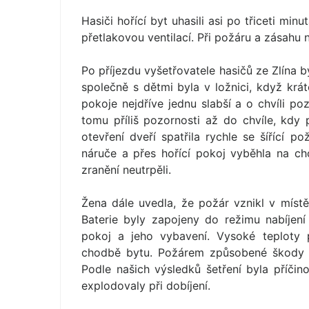
Hasiči hořící byt uhasili asi po třiceti m
přetlakovou ventilací. Při požáru a zásahu 
Po příjezdu vyšetřovatele hasičů ze Zlína 
společně s dětmi byla v ložnici, když krá
pokoje nejdříve jednu slabší a o chvíli po
tomu příliš pozornosti až do chvíle, kdy 
otevření dveří spatřila rychle se šířící 
náruče a přes hořící pokoj vyběhla na ch
zranění neutrpěli.
Žena dále uvedla, že požár vznikl v místě,
Baterie byly zapojeny do režimu nabíjení
pokoj a jeho vybavení. Vysoké teploty 
chodbě bytu. Požárem způsobené škody b
Podle našich výsledků šetření byla příčin
explodovaly při dobíjení.