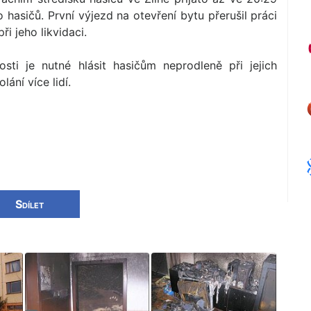
 hasičů. První výjezd na otevření bytu přerušil práci
i jeho likvidaci.
sti je nutné hlásit hasičům neprodleně při jejich
ání více lidí.
Sdílet