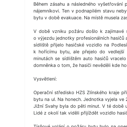
Během zásahu a následného vyšetřování po
nájemníkovi. Ten v podnapilém stavu neby
bytu v době evakuace. Na místě musela zasa
V době vzniku požáru došlo k zajímavé s
o výjezdu jednotky profesionálních hasičů 
sídliště přijelo hasičské vozidlo na Podle
k hořícímu bytu, ale přejelo do vedlejší 
minutách se sídlištěm auto hasičů vracel
domněnka o tom, že hasiči nevěděli kde hoř
Vysvětlení:
Operační středisko HZS Zlínského kraje při
bytu na ul. Na honech. Jednotka vyjela ve 
Jižní Svahy byla do pěti minut. V té době 
Lidé z okolí tak viděli přijíždět vozidlo hasi
Tísňové volání o požáru bytu bylo na oper