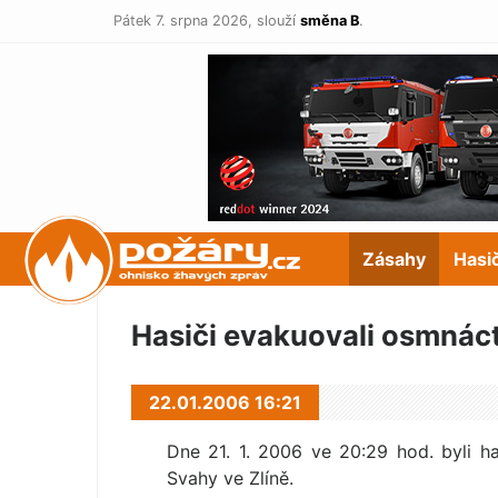
Pátek 7. srpna 2026,
slouží
směna B
.
POŽÁRY.cz
Zásahy
Hasi
Hasiči evakuovali osmnáct 
22.01.2006 16:21
Dne 21. 1. 2006 ve 20:29 hod. byli has
Svahy ve Zlíně.