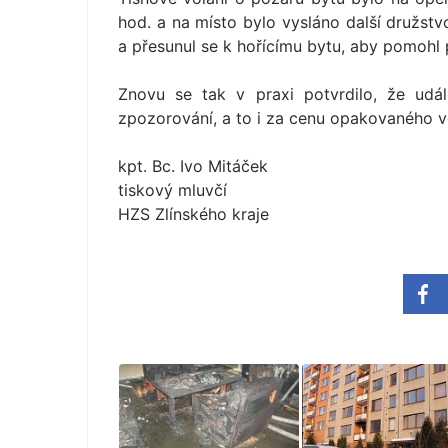
hod. a na místo bylo vysláno další družstvo
a přesunul se k hořícímu bytu, aby pomohl př
Znovu se tak v praxi potvrdilo, že událo
zpozorování, a to i za cenu opakovaného vol
kpt. Bc. Ivo Mitáček
tiskový mluvčí
HZS Zlínského kraje