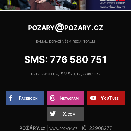
pozary@pozary.cz
e-mail dorazí všem redaktorům
SMS: 776 580 751
netelefonujte, SMSkujte, odpovíme
Facebook
Instagram
YouTube
X.com
POŽÁRY.cz
| www.pozary.cz | IČ: 22908277