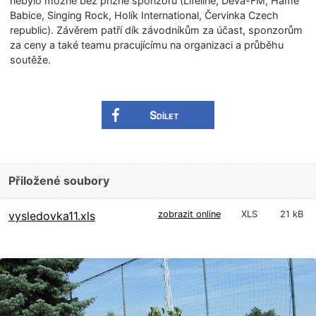
nebylo možné bez přízně sponzorů (Lifeline, Deva-FM, Hamé
Babice, Singing Rock, Holík International, Červinka Czech
republic). Závěrem patří dík závodníkům za účast, sponzorům
za ceny a také teamu pracujícímu na organizaci a průběhu
soutěže.
Sdílet
Přiložené soubory
vysledovka11.xls
zobrazit online
XLS
21 kB