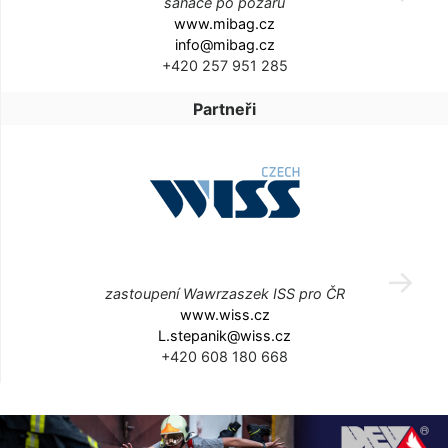
sanace po požáru
www.mibag.cz
info@mibag.cz
+420 257 951 285
Partneři
zastoupení Wawrzaszek ISS pro ČR
www.wiss.cz
L.stepanik@wiss.cz
+420 608 180 668