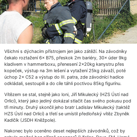
Všichni s dýchacím přístrojem jen jako zátěží. Na závodníky
čekalo roztažení 6× B75, přeskok 2m bariéry, 30× úder 9kg
kladivem v hammerboxu, přenesení 2×20kg kanystru přes
kopeček, výstup na 3m lešení a vytažení 25kg závaží, poté
úchop 2× C52 a výstup do III. patra, zde závodníci hadice
odkládali, sestoupili a do cíle táhli poctivou 85kg figurínu.
Vítězem se stal, stejně jako loni, Jiří Mikulecký (HZS Ústí nad
Orlicí), který jako jediný dokázal stlačit čas svého pokusu pod
tři minuty. Druhý skončil jeho bratr Ladislav Mikulecký (taktéž
HZS Ústí nad Orlicí) a třetí se umístil předloňský vítěz Zbyněk
Kadlčík (JSDH Kněžpole).
Nakonec bylo oceněno deset nejlepších závodníků, což by