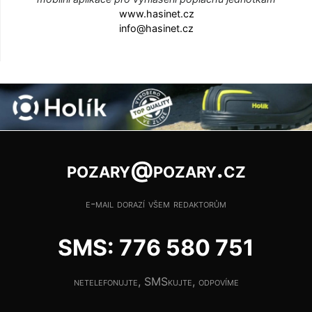
www.hasinet.cz
info@hasinet.cz
pozary@pozary.cz
e-mail dorazí všem redaktorům
SMS: 776 580 751
netelefonujte, SMSkujte, odpovíme