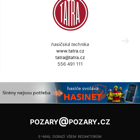
hasičská technika
www.tatra.cz
tatra@tatra.cz
556 491 111
pozary@pozary.cz
e-mail dorazí všem redaktorům