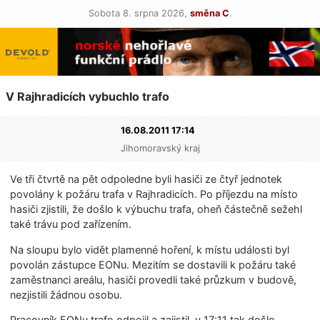
Sobota 8. srpna 2026,
směna C
.
V Rajhradicích vybuchlo trafo
16.08.2011 17:14
Jihomoravský kraj
Ve tři čtvrtě na pět odpoledne byli hasiči ze čtyř jednotek
povolány k požáru trafa v Rajhradicích. Po příjezdu na místo
hasiči zjistili, že došlo k výbuchu trafa, oheň částečně sežehl
také trávu pod zařízením.
Na sloupu bylo vidět plamenné hoření, k místu události byl
povolán zástupce EONu. Mezitím se dostavili k požáru také
zaměstnanci areálu, hasiči provedli také průzkum v budově,
nezjistili žádnou osobu.
Pracovník EONu trafo odpojil a zajistil, v 17:11 tak došlo