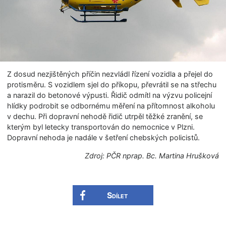
Z dosud nezjištěných příčin nezvládl řízení vozidla a přejel do
protisměru. S vozidlem sjel do příkopu, převrátil se na střechu
a narazil do betonové výpusti. Řidič odmítl na výzvu policejní
hlídky podrobit se odbornému měření na přítomnost alkoholu
v dechu. Při dopravní nehodě řidič utrpěl těžké zranění, se
kterým byl letecky transportován do nemocnice v Plzni.
Dopravní nehoda je nadále v šetření chebských policistů.
Zdroj: PČR nprap. Bc. Martina Hrušková
Sdílet