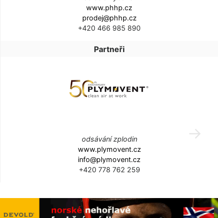
www.phhp.cz
prodej@phhp.cz
+420 466 985 890
Partneři
odsávání zplodin
www.plymovent.cz
info@plymovent.cz
+420 778 762 259