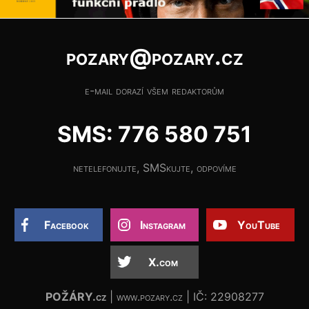
pozary@pozary.cz
e-mail dorazí všem redaktorům
SMS: 776 580 751
netelefonujte, SMSkujte, odpovíme
Facebook
Instagram
YouTube
X.com
POŽÁRY.cz
| www.pozary.cz | IČ: 22908277