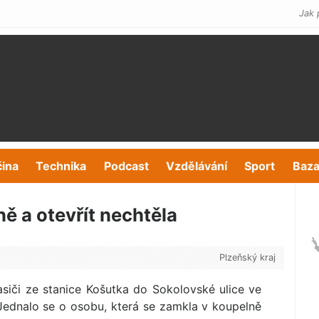
Jak 
čina
Technika
Podcast
Vzdělávání
Sport
Baza
ě a otevřít nechtěla
Plzeňský kraj
asiči ze stanice Košutka do Sokolovské ulice ve
Jednalo se o osobu, která se zamkla v koupelně