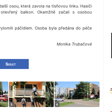
ší osou, která zavola na tísňovou linku. Hasiči
 otevřený balkon. Okamžitě začali s osobou
vylomili páčidlem. Osoba byla předána do péče
Monika Trubačová
Sdílet