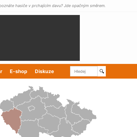
poznáte hasiče v prchajícím davu? Jde opačným směrem.
r
E-shop
Diskuze
🔍