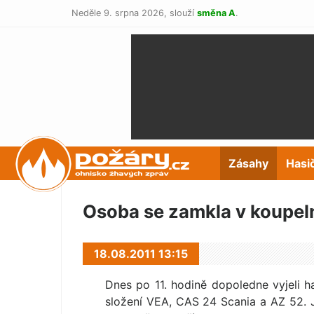
Neděle 9. srpna 2026,
slouží
směna A
.
POŽÁRY.cz
Zásahy
Hasi
Osoba se zamkla v koupeln
18.08.2011 13:15
Dnes po 11. hodině dopoledne vyjeli h
složení VEA, CAS 24 Scania a AZ 52. 