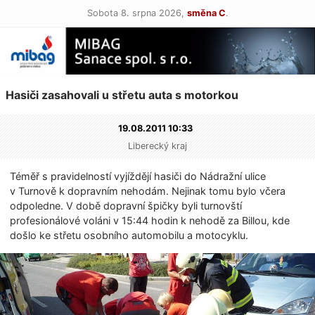
Sobota 8. srpna 2026,
směna C
.
Hasiči zasahovali u střetu auta s motorkou
19.08.2011 10:33
Liberecký kraj
Téměř s pravidelností vyjíždějí hasiči do Nádražní ulice
v Turnově k dopravním nehodám. Nejinak tomu bylo včera
odpoledne. V době dopravní špičky byli turnovští
profesionálové voláni v 15:44 hodin k nehodě za Billou, kde
došlo ke střetu osobního automobilu a motocyklu.