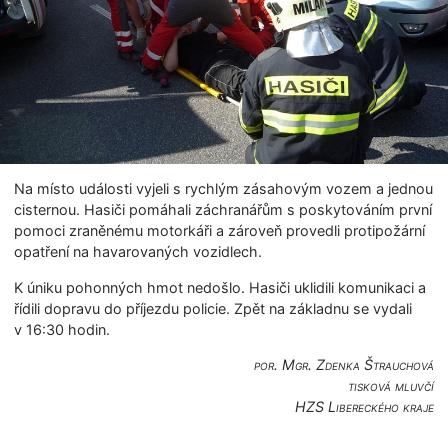
Na místo události vyjeli s rychlým zásahovým vozem a jednou
cisternou. Hasiči pomáhali záchranářům s poskytováním první
pomoci zraněnému motorkáři a zároveň provedli protipožární
opatření na havarovaných vozidlech.
K úniku pohonných hmot nedošlo. Hasiči uklidili komunikaci a
řídili dopravu do příjezdu policie. Zpět na základnu se vydali
v 16:30 hodin.
por. Mgr. Zdenka Štrauchová
tisková mluvčí
HZS Libereckého kraje