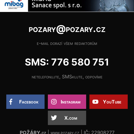
pozary@pozary.cz
e-mail dorazí všem redaktorům
SMS: 776 580 751
netelefonujte, SMSkujte, odpovíme
Facebook
Instagram
YouTube
X.com
POŽÁRY.cz
| www.pozary.cz | IČ: 22908277