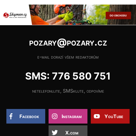
pozary@pozary.cz
e-mail dorazí všem redaktorům
SMS: 776 580 751
netelefonujte, SMSkujte, odpovíme
Facebook
Instagram
YouTube
X.com