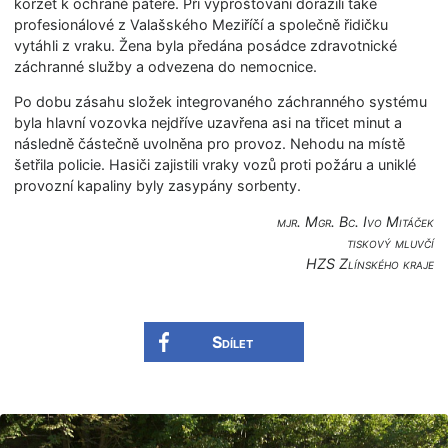
korzet k ochraně páteře. Při vyproštování dorazili také
profesionálové z Valašského Meziříčí a společně řidičku
vytáhli z vraku. Žena byla předána posádce zdravotnické
záchranné služby a odvezena do nemocnice.
Po dobu zásahu složek integrovaného záchranného systému
byla hlavní vozovka nejdříve uzavřena asi na třicet minut a
následně částečně uvolněna pro provoz. Nehodu na místě
šetřila policie. Hasiči zajistili vraky vozů proti požáru a uniklé
provozní kapaliny byly zasypány sorbenty.
mjr. Mgr. Bc. Ivo Mitáček
tiskový mluvčí
HZS Zlínského kraje
Sdílet