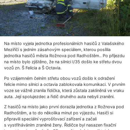
Na místo vyjela jednotka profesionálních hasičů z Valašského
Meziříčí s jedním zásahovým speciálem, kterou posílila
jednotka hasičů města Rožnova pod Radhoštěm.. Po příjezdu
na místo bylo zjištěno, že na silnici I/35 došlo ke střetu dvou
vozů zn. Š Felicia a Š Octavia.
Po vzájemném čelním střetu obou vozů došlo k odražení
felicie mimo silnici a octavia zablokovala komunikaci. V prvním
voze se vážně zranila řidička, která zůstala zaklíněná ve vraku
auta. Její spolujezdec a řidič druhého auta nebyli zraněni.
Z hasičů na místo jako první dorazila jednotka z Rožnova pod
Radhoštěm, a to do několika minut po výjezdu. Hasiči si
připravili speciální vyprošťovací zařízení a začali
s vystřiháváním zraněné ženy. Řidičce byl nasazen fixační