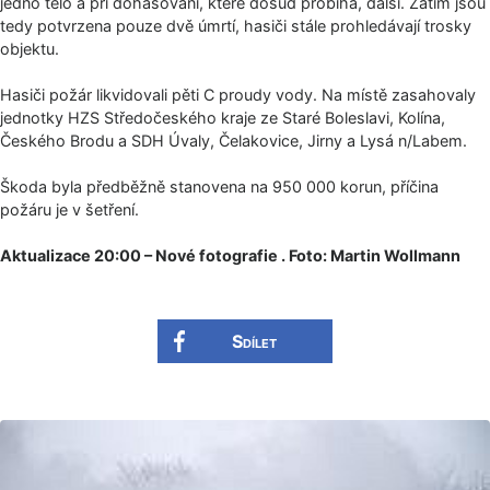
jedno tělo a při dohašování, které dosud probíhá, další. Zatím jsou
tedy potvrzena pouze dvě úmrtí, hasiči stále prohledávají trosky
objektu.
Hasiči požár likvidovali pěti C proudy vody. Na místě zasahovaly
jednotky HZS Středočeského kraje ze Staré Boleslavi, Kolína,
Českého Brodu a SDH Úvaly, Čelakovice, Jirny a Lysá n/Labem.
Škoda byla předběžně stanovena na 950 000 korun, příčina
požáru je v šetření.
Aktualizace 20:00 – Nové fotografie . Foto: Martin Wollmann
Sdílet