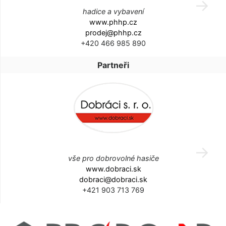
hadice a vybavení
www.phhp.cz
prodej@phhp.cz
+420 466 985 890
Partneři
vše pro dobrovolné hasiče
www.dobraci.sk
dobraci@dobraci.sk
+421 903 713 769