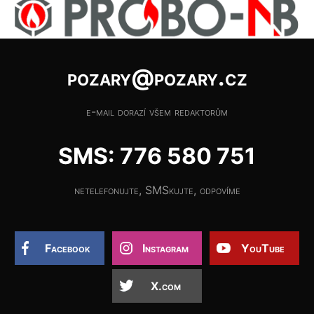
pozary@pozary.cz
e-mail dorazí všem redaktorům
SMS: 776 580 751
netelefonujte, SMSkujte, odpovíme
Facebook
Instagram
YouTube
X.com