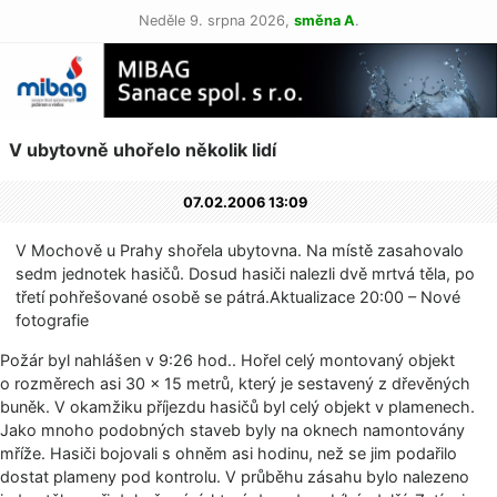
Neděle 9. srpna 2026,
směna A
.
V ubytovně uhořelo několik lidí
07.02.2006 13:09
V Mochově u Prahy shořela ubytovna. Na místě zasahovalo
sedm jednotek hasičů. Dosud hasiči nalezli dvě mrtvá těla, po
třetí pohřešované osobě se pátrá.Aktualizace 20:00 – Nové
fotografie
Požár byl nahlášen v 9:26 hod.. Hořel celý montovaný objekt
o rozměrech asi 30 × 15 metrů, který je sestavený z dřevěných
buněk. V okamžiku příjezdu hasičů byl celý objekt v plamenech.
Jako mnoho podobných staveb byly na oknech namontovány
mříže. Hasiči bojovali s ohněm asi hodinu, než se jim podařilo
dostat plameny pod kontrolu. V průběhu zásahu bylo nalezeno