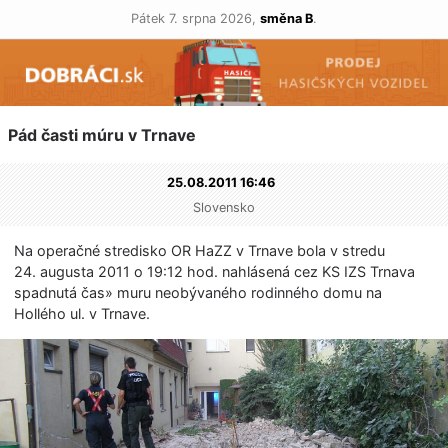
Pátek 7. srpna 2026,
směna B
.
Pád časti múru v Trnave
25.08.2011 16:46
Slovensko
Na operačné stredisko OR HaZZ v Trnave bola v stredu
24. augusta 2011 o 19:12 hod. nahlásená cez KS IZS Trnava
spadnutá čas» muru neobývaného rodinného domu na
Hollého ul. v Trnave.