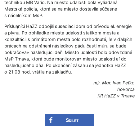
technikou MB Vario. Na miesto udalosti bola vyľiadaná
Mestská polícia, ktorá sa na miesto dostavila súčasne
s náčelníkom MsP.
Prísluąníci HaZZ odpojili susediaci dom od prívodu el. energie
a plynu. Po obhliadke miesta udalosti statikom mesta a
konzultácii s primátorom mesta bolo rozhodnuté, ľe v ďaląích
prácach na odstránení následkov pádu časti múru sa bude
pokračova» nasledujúci deň. Miesto udalosti bolo odovzdané
MsP Trnava, ktorá bude monitorova» miesto udalosti aľ do
nasledujúceho dňa. Po ukončení zásahu sa jednotka HaZZ
o 21:08 hod. vrátila na základňu.
mjr. Mgr. Ivan Peťko
hovorca
KR HaZZ v Trnave
Sdílet