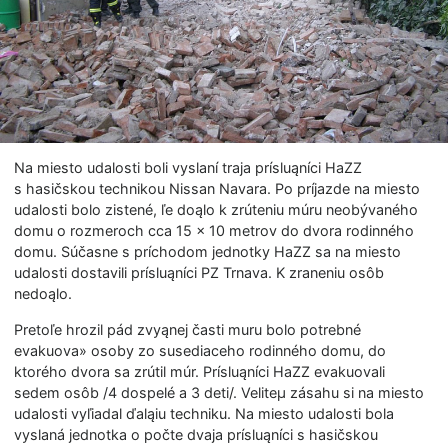
Na miesto udalosti boli vyslaní traja prísluąníci HaZZ
s hasičskou technikou Nissan Navara. Po príjazde na miesto
udalosti bolo zistené, ľe doąlo k zrúteniu múru neobývaného
domu o rozmeroch cca 15 × 10 metrov do dvora rodinného
domu. Súčasne s príchodom jednotky HaZZ sa na miesto
udalosti dostavili prísluąníci PZ Trnava. K zraneniu osôb
nedoąlo.
Pretoľe hrozil pád zvyąnej časti muru bolo potrebné
evakuova» osoby zo susediaceho rodinného domu, do
ktorého dvora sa zrútil múr. Prísluąníci HaZZ evakuovali
sedem osôb /4 dospelé a 3 deti/. Veliteµ zásahu si na miesto
udalosti vyľiadal ďaląiu techniku. Na miesto udalosti bola
vyslaná jednotka o počte dvaja prísluąníci s hasičskou