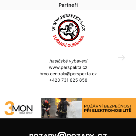
Partneři
hasičské vybavení
www.perspekta.cz
brno.centrala@perspekta.cz
+420 731 825 858
pozary@pozary.cz