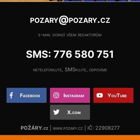
pozary@pozary.cz
e-mail dorazí všem redaktorům
SMS: 776 580 751
netelefonujte, SMSkujte, odpovíme
Facebook
Instagram
YouTube
X.com
POŽÁRY.cz
| www.pozary.cz | IČ: 22908277