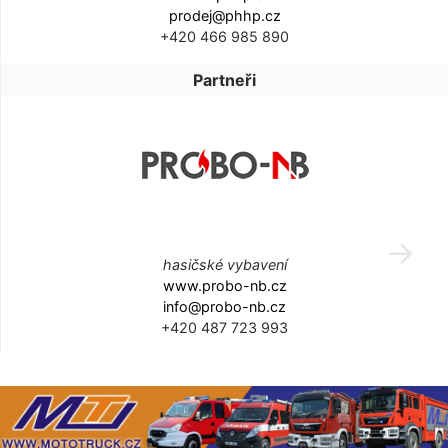
prodej@phhp.cz
+420 466 985 890
Partneři
hasičské vybavení
www.probo-nb.cz
info@probo-nb.cz
+420 487 723 993