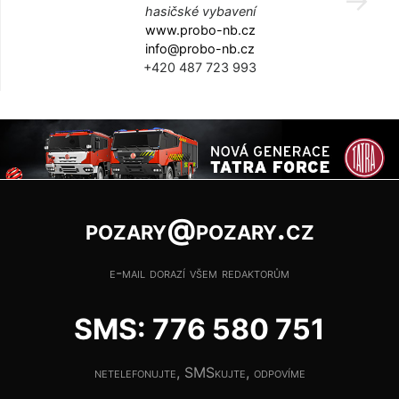
hasičské vybavení
www.probo-nb.cz
info@probo-nb.cz
+420 487 723 993
pozary@pozary.cz
e-mail dorazí všem redaktorům
SMS: 776 580 751
netelefonujte, SMSkujte, odpovíme