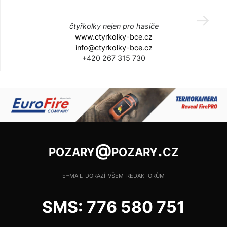
čtyřkolky nejen pro hasiče
www.ctyrkolky-bce.cz
info@ctyrkolky-bce.cz
+420 267 315 730
pozary@pozary.cz
e-mail dorazí všem redaktorům
SMS: 776 580 751