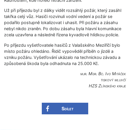
Radhoštěm, kde hořelo filtrační zařízení.
Už při příjezdu byl z dálky vidět rozsáhlý požár, který zasáhl
takřka celý vůz. Hasiči rozvinuli vodní vedení a požár se
podařilo postupně lokalizovat i uhasit. Při požáru a zásahu
nebyl nikdo zraněn. Po dobu zásahu byla hlavní komunikace
zcela uzavřena a následně řízena kyvadlově hlídkou policie.
Po příjezdu vyšetřovatele hasičů z Valašského Meziříčí bylo
místo požáru ohledáno. Řidič vypověděl příběh o jízdě a
vzniku požáru. Vyšetřování ukázalo na technickou závadu a
způsobená škoda byla odhadnuta na 25.000 Kč.
mjr. Mgr. Bc. Ivo Mitáček
tiskový mluvčí
HZS Zlínského kraje
Sdílet