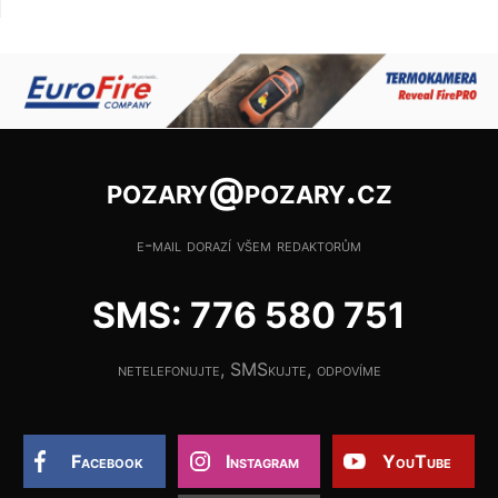
pozary@pozary.cz
e-mail dorazí všem redaktorům
SMS: 776 580 751
netelefonujte, SMSkujte, odpovíme
Facebook
Instagram
YouTube