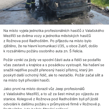
Na místo vyjela jednotka profesionálních hasičů z Valašského
Meziříčí se dvěma vozy a jednotka městských hasičů
z Rožnova pod Radhoštěm. Po příjezdu na místo bylo
zjištěno, že na hlavní komunikaci I/35, u obce Zubří, došlo
k rozsáhlému požáru osobního auta zn. Š Felicia.
Požár vznikl za jízdy ve spodní části auta a řidiči se podařilo
včas zastavit u krajnice a s posádkou vystoupit. Na hašení se
snažili nejdříve použít přenosný hasicí přístroj, který jim
poskytl další ochotný řidič, ale to nestačilo. Požár začal sílit a
na místo byli přivoláni hasiči.
Jako první na místo dorazil vůz Jeep profesionálů
z Valašského Meziříčí, a to už za šest minut po výjezdu ze
stanice. Kolegové z Rožnova pod Radhoštěm byli při jízdě
odvoláni k dalšímu požáru v průmyslové firmě v Rožnově p.