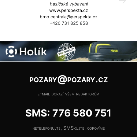
hasičské vybavení
www.perspekta.cz
brno.centrala@perspekta.cz
+420 731 825 858
pozary@pozary.cz
e-mail dorazí všem redaktorům
SMS: 776 580 751
netelefonujte, SMSkujte, odpovíme