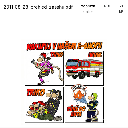
2011_08_28_prehled_zasahu.pdf
zobrazit
PDF
71
online
kB