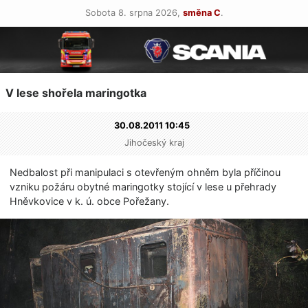
Sobota 8. srpna 2026,
směna C
.
V lese shořela maringotka
30.08.2011 10:45
Jihočeský kraj
Nedbalost při manipulaci s otevřeným ohněm byla příčinou
vzniku požáru obytné maringotky stojící v lese u přehrady
Hněvkovice v k. ú. obce Pořežany.