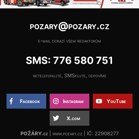
pozary@pozary.cz
e-mail dorazí všem redaktorům
SMS: 776 580 751
netelefonujte, SMSkujte, odpovíme
Facebook
Instagram
YouTube
X.com
POŽÁRY.cz
| www.pozary.cz | IČ: 22908277