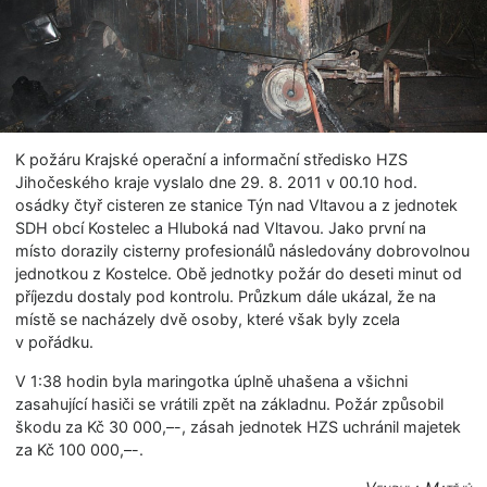
K požáru Krajské operační a informační středisko HZS
Jihočeského kraje vyslalo dne 29. 8. 2011 v 00.10 hod.
osádky čtyř cisteren ze stanice Týn nad Vltavou a z jednotek
SDH obcí Kostelec a Hluboká nad Vltavou. Jako první na
místo dorazily cisterny profesionálů následovány dobrovolnou
jednotkou z Kostelce. Obě jednotky požár do deseti minut od
příjezdu dostaly pod kontrolu. Průzkum dále ukázal, že na
místě se nacházely dvě osoby, které však byly zcela
v pořádku.
V 1:38 hodin byla maringotka úplně uhašena a všichni
zasahující hasiči se vrátili zpět na základnu. Požár způsobil
škodu za Kč 30 000,–-, zásah jednotek HZS uchránil majetek
za Kč 100 000,–-.