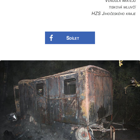
Vendula Matějů
tisková mluvčí
HZS Jihočeského kraje
Sdílet