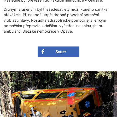
Následně byl převezen do Fakultní nemocnice v Ostravě.
Druhým zraněným byl třiašedesátiletý muž, kterého sanitka
převážela. Při nehodě utrpěl drobné povrchní poranění
v oblasti hlavy. Posádka zdravotnické pomoci jej s lehkým
poraněním přepravila k dalšímu vyšetření na chirurgickou
ambulanci Slezské nemocnice v Opavě.
Sdílet