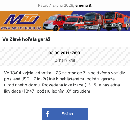
Pátek 7. srpna 2026,
směna B
.
Ve Zlíně hořela garáž
03.09.2011 17:59
Zlínský kraj
Ve 13:04 vyjela jednotka HZS ze stanice Zlín se dvěma vozidly
posílená JSDH Zlin-Prštné k nahlášenému požáru garáže
u rodinného domu. Provedena lokalizace (13:15) a nasledna
likvidace (13:47) požáru jedním „C“ proudem.
Sdílet