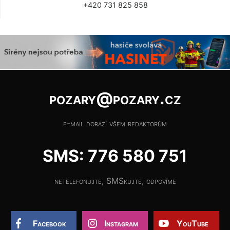
+420 731 825 858
pozary@pozary.cz
e-mail dorazí všem redaktorům
SMS: 776 580 751
netelefonujte, SMSkujte, odpovíme
Facebook
Instagram
YouTube