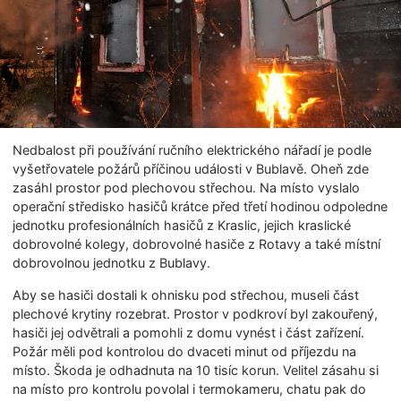
Nedbalost při používání ručního elektrického nářadí je podle
vyšetřovatele požárů příčinou události v Bublavě. Oheň zde
zasáhl prostor pod plechovou střechou. Na místo vyslalo
operační středisko hasičů krátce před třetí hodinou odpoledne
jednotku profesionálních hasičů z Kraslic, jejich kraslické
dobrovolné kolegy, dobrovolné hasiče z Rotavy a také místní
dobrovolnou jednotku z Bublavy.
Aby se hasiči dostali k ohnisku pod střechou, museli část
plechové krytiny rozebrat. Prostor v podkroví byl zakouřený,
hasiči jej odvětrali a pomohli z domu vynést i část zařízení.
Požár měli pod kontrolou do dvaceti minut od příjezdu na
místo. Škoda je odhadnuta na 10 tisíc korun. Velitel zásahu si
na místo pro kontrolu povolal i termokameru, chatu pak do