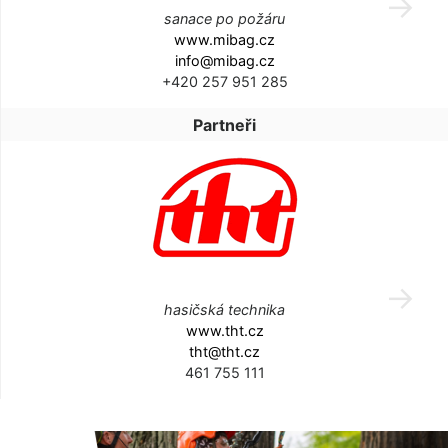
sanace po požáru
www.mibag.cz
info@mibag.cz
+420 257 951 285
Partneři
hasičská technika
www.tht.cz
tht@tht.cz
461 755 111