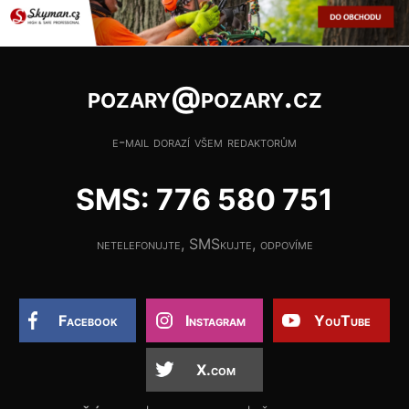
pozary@pozary.cz
e-mail dorazí všem redaktorům
SMS: 776 580 751
netelefonujte, SMSkujte, odpovíme
Facebook
Instagram
YouTube
X.com