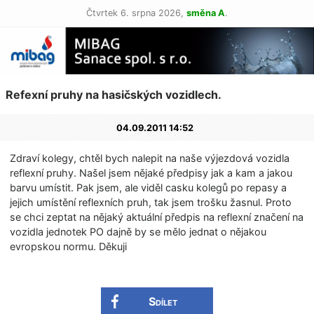
Čtvrtek 6. srpna 2026,
směna A
.
Refexní pruhy na hasičských vozidlech.
04.09.2011 14:52
Zdraví kolegy, chtěl bych nalepit na naše výjezdová vozidla
reflexní pruhy. Našel jsem nějaké předpisy jak a kam a jakou
barvu umístit. Pak jsem, ale viděl casku kolegů po repasy a
jejich umístění reflexních pruh, tak jsem trošku žasnul. Proto
se chci zeptat na nějaký aktuální předpis na reflexní značení na
vozidla jednotek PO dajně by se mělo jednat o nějakou
evropskou normu. Děkuji
Sdílet