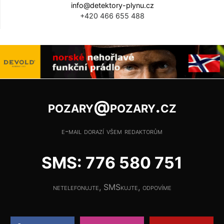
info@detektory-plynu.cz
+420 466 655 488
pozary@pozary.cz
e-mail dorazí všem redaktorům
SMS: 776 580 751
netelefonujte, SMSkujte, odpovíme