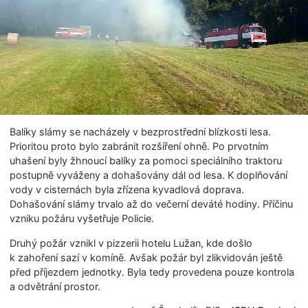
Balíky slámy se nacházely v bezprostřední blízkosti lesa.
Prioritou proto bylo zabránit rozšíření ohně. Po prvotním
uhašení byly žhnoucí balíky za pomoci speciálního traktoru
postupně vyváženy a dohašovány dál od lesa. K doplňování
vody v cisternách byla zřízena kyvadlová doprava.
Dohašování slámy trvalo až do večerní deváté hodiny. Příčinu
vzniku požáru vyšetřuje Policie.
Druhý požár vznikl v pizzerii hotelu Lužan, kde došlo
k zahoření sazí v komíně. Avšak požár byl zlikvidován ještě
před příjezdem jednotky. Byla tedy provedena pouze kontrola
a odvětrání prostor.