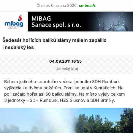
Čtvrtek 6. srpna 2026,
směna A
.
Šedesát hořících balíků slámy málem zapálilo
i nedaleký les
04.09.2011 16:55
Ústecký kraj
Během jediného sobotního večera jednotka SDH Rumburk
vyjížděla ke dvěma požárům. První se udál v Kunraticích. Na
poli začalo hořet asi 60 balíků slámy. Na místo vyjely celkem
3 jednotky – SDH Rumburk, HZS Šluknov a SDH Brtníky.