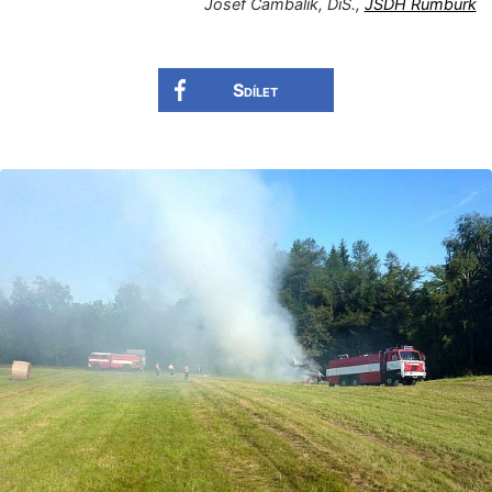
Josef Čambalík, DiS.,
JSDH Rumburk
Sdílet