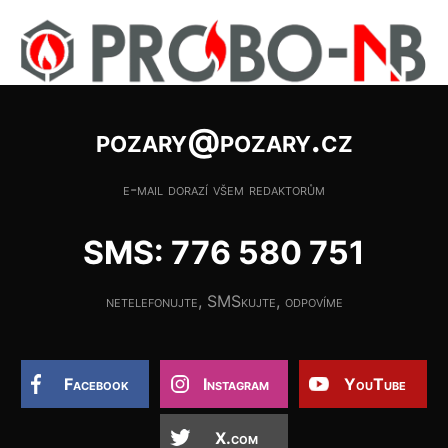
pozary@pozary.cz
e-mail dorazí všem redaktorům
SMS: 776 580 751
netelefonujte, SMSkujte, odpovíme
Facebook
Instagram
YouTube
X.com