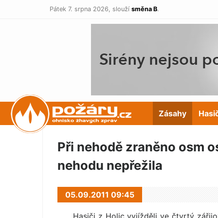
Pátek 7. srpna 2026,
slouží
směna B
.
POŽÁRY.cz
Zásahy
Hasi
Při nehodě zraněno osm oso
nehodu nepřežila
05.09.2011 09:45
Hasiči z Holic vyjížděli ve čtvrtý zářij