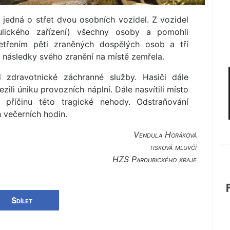
e jedná o střet dvou osobních vozidel. Z vozidel
raulického zařízení) všechny osoby a pomohli
etřením pěti zraněných dospělých osob a tří
 následky svého zranění na místě zemřela.
zdravotnické záchranné služby. Hasiči dále
zili úniku provozních náplní. Dále nasvítili místo
li příčinu této tragické nehody. Odstraňování
 večerních hodin.
Vendula Horáková
tisková mluvčí
HZS Pardubického kraje
Sdílet