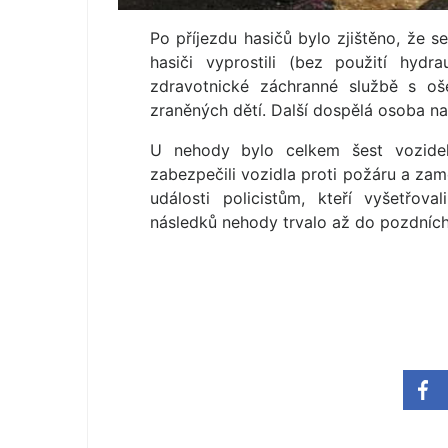
Po příjezdu hasičů bylo zjištěno, že s
hasiči vyprostili (bez použití hyd
zdravotnické záchranné službě s oš
zraněných dětí. Další dospělá osoba na
U nehody bylo celkem šest vozidel 
zabezpečili vozidla proti požáru a zame
události policistům, kteří vyšetřova
následků nehody trvalo až do pozdních