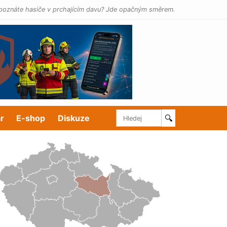
poznáte hasiče v prchajícím davu? Jde opačným směrem.
r
E-shop
Diskuze
🔍