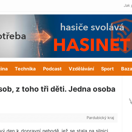
Jak 
čina
Technika
Podcast
Vzdělávání
Sport
Baza
b, z toho tři děti. Jedna osoba
Pardubický kraj
ový den k dopravní nehodě, jež se stala na silnici