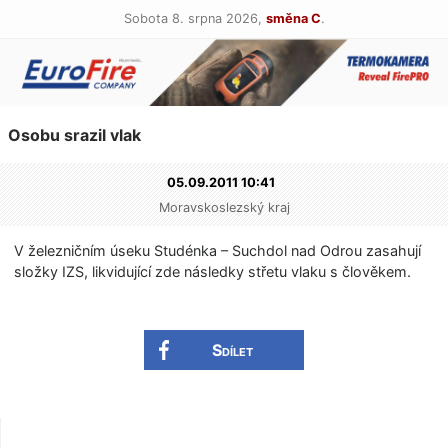
Sobota 8. srpna 2026,
směna C
.
Osobu srazil vlak
05.09.2011 10:41
Moravskoslezský kraj
V železničním úseku Studénka – Suchdol nad Odrou zasahují
složky IZS, likvidující zde následky střetu vlaku s člověkem.
Sdílet