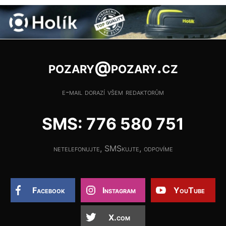
pozary@pozary.cz
e-mail dorazí všem redaktorům
SMS: 776 580 751
netelefonujte, SMSkujte, odpovíme
Facebook
Instagram
YouTube
X.com