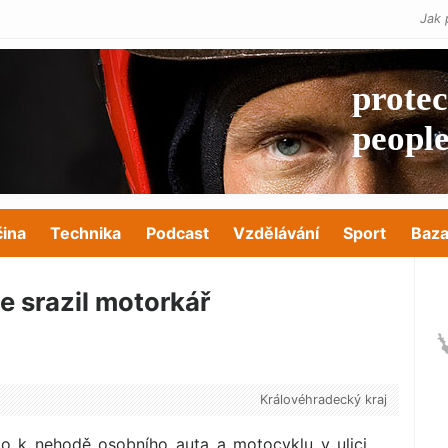
Jak 
čina
Technika
Podcast
Vzdělávání
Sport
Baza
e srazil motorkář
Královéhradecký kraj
lo k nehodě osobního auta a motocyklu v ulici