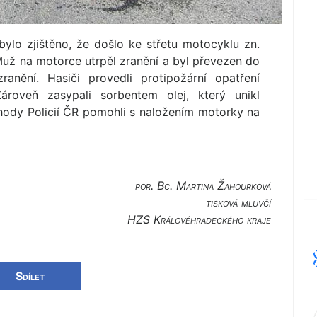
bylo zjištěno, že došlo ke střetu motocyklu zn.
už na motorce utrpěl zranění a byl převezen do
anění. Hasiči provedli protipožární opatření
Zároveň zasypali sorbentem olej, který unikl
hody Policií ČR pomohli s naložením motorky na
por. Bc. Martina Žahourková
tisková mluvčí
HZS Královéhradec­kého kraje
Sdílet