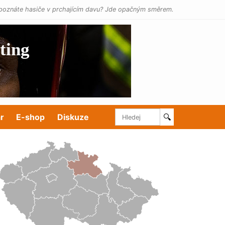
poznáte hasiče v prchajícím davu? Jde opačným směrem.
r
E-shop
Diskuze
🔍