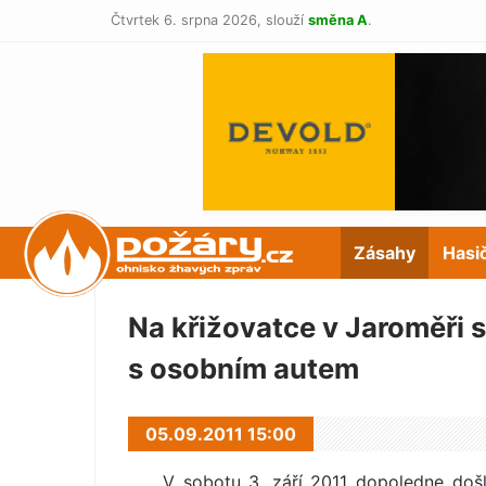
Čtvrtek 6. srpna 2026,
slouží
směna A
.
POŽÁRY.cz
Zásahy
Hasi
Na křižovatce v Jaroměři s
s osobním autem
05.09.2011 15:00
V sobotu 3. září 2011 dopoledne doš