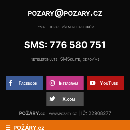
pozary@pozary.cz
e-mail dorazí všem redaktorům
SMS: 776 580 751
netelefonujte, SMSkujte, odpovíme
Facebook
Instagram
YouTube
X.com
POŽÁRY.cz
| www.pozary.cz | IČ: 22908277
POŽÁRY.cz