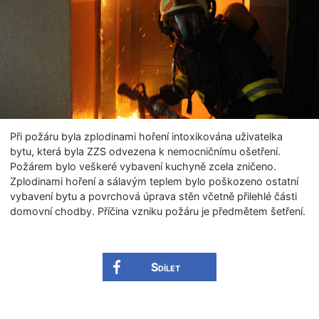
Při požáru byla zplodinami hoření intoxikována uživatelka
bytu, která byla ZZS odvezena k nemocničnímu ošetření.
Požárem bylo veškeré vybavení kuchyně zcela zničeno.
Zplodinami hoření a sálavým teplem bylo poškozeno ostatní
vybavení bytu a povrchová úprava stěn včetně přilehlé části
domovní chodby. Příčina vzniku požáru je předmětem šetření.
Sdílet