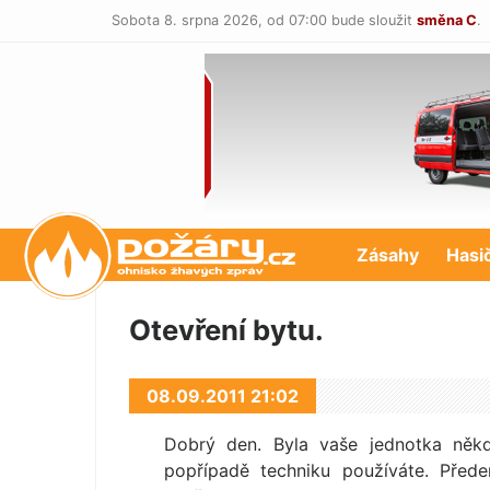
Sobota 8. srpna 2026,
od 07:00 bude sloužit
směna C
.
POŽÁRY.cz
Zásahy
Hasi
Otevření bytu.
08.09.2011 21:02
Dobrý den. Byla vaše jednotka někd
popřípadě techniku používáte. Před