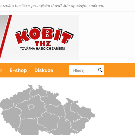
poznáte hasiče v prchajícím davu? Jde opačným směrem.
r
E-shop
Diskuze
🔍