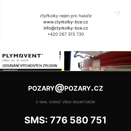
čtyřkolky nejen pro hasiče
www.ctyrkolky-bce.cz
info@ctyrkolky-bce.cz
+420 267 315 730
pozary@pozary.cz
e-mail dorazí všem redaktorům
SMS: 776 580 751