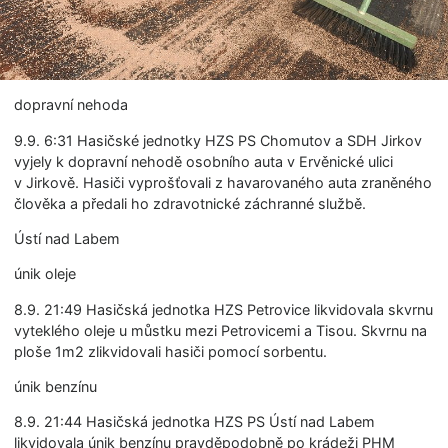
dopravní nehoda
9.9. 6:31 Hasičské jednotky HZS PS Chomutov a SDH Jirkov
vyjely k dopravní nehodě osobního auta v Ervěnické ulici
v Jirkově. Hasiči vyprošťovali z havarovaného auta zraněného
člověka a předali ho zdravotnické záchranné službě.
Ústí nad Labem
únik oleje
8.9. 21:49 Hasičská jednotka HZS Petrovice likvidovala skvrnu
vyteklého oleje u můstku mezi Petrovicemi a Tisou. Skvrnu na
ploše 1m2 zlikvidovali hasiči pomocí sorbentu.
únik benzínu
8.9. 21:44 Hasičská jednotka HZS PS Ústí nad Labem
likvidovala únik benzínu pravděpodobně po krádeži PHM