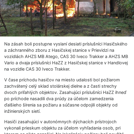
Na zásah boli postupne vyslaní desiati príslušníci Hasičského
a záchranného zboru z Hasičskej stanice v Prievidzi na
vozidlách AHZS MB Atego, CAS 30 Iveco Trakker a AHZS MB
Vario a dvaja príslušníci HaZZ z Hasičskej stanice v Handlovej
na vozidle CAS 30 Iveco Trakker.
V čase príchodu hasičov na miesto udalosti bol požiarom
zachvátený celý sklad stolárskej dielne a z časti strechy
dvoch priľahlých objektov. Zasahujúci príslušníci HaZZ ihneď
po príchode nasadili dva prúdy za účelom zamedzenia
ďalšieho šírenia sa požiaru a súčasne odpojili objekty od
inžinierských si­etí.
Hasiči zasahujúci v autonómnych dýchacích prístrojoch
vykonali prieskum objektu za účelom vyhľadania osob, pri