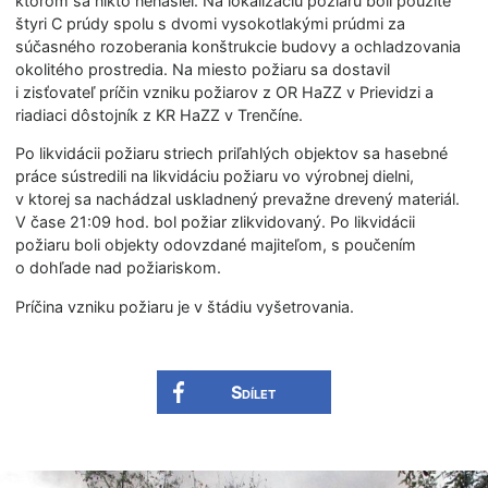
ktorom sa nikto nenašiel. Na lokalizáciu požiaru boli použité
štyri C prúdy spolu s dvomi vysokotlakými prúdmi za
súčasného rozoberania konštrukcie budovy a ochladzovania
okolitého prostredia. Na miesto požiaru sa dostavil
i zisťovateľ príčin vzniku požiarov z OR HaZZ v Prievidzi a
riadiaci dôstojník z KR HaZZ v Trenčíne.
Po likvidácii požiaru striech priľahlých objektov sa hasebné
práce sústredili na likvidáciu požiaru vo výrobnej dielni,
v ktorej sa nachádzal uskladnený prevažne drevený materiál.
V čase 21:09 hod. bol požiar zlikvidovaný. Po likvidácii
požiaru boli objekty odovzdané majiteľom, s poučením
o dohľade nad požiariskom.
Príčina vzniku požiaru je v štádiu vyšetrovania.
Sdílet