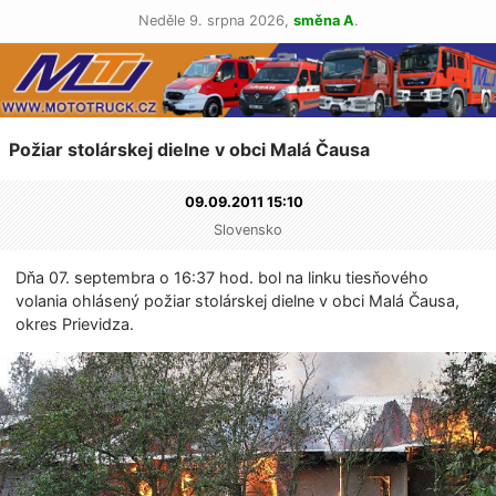
Neděle 9. srpna 2026,
směna A
.
Požiar stolárskej dielne v obci Malá Čausa
09.09.2011 15:10
Slovensko
Dňa 07. septembra o 16:37 hod. bol na linku tiesňového
volania ohlásený požiar stolárskej dielne v obci Malá Čausa,
okres Prievidza.