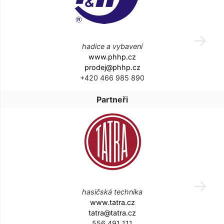
hadice a vybavení
www.phhp.cz
prodej@phhp.cz
+420 466 985 890
Partneři
hasičská technika
www.tatra.cz
tatra@tatra.cz
556 491 111