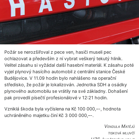
Požár se nerozšiřoval z pece ven, hasiči museli pec
ochlazovat a především z ní vybrat veškerý tekutý hliník.
Velitel zásahu si vyžádal další hasební materiál. K zásahu poté
vyjel plynový hasícího automobil z centrální stanice České
Budějovice. V 11.09 hodin bylo nahlášeno na operační
středisko, že požár je lokalizován. Jednotka SDH a osádky
plynového automobilu se vrátily na své základny. Dohašení
pak provedli písečtí profesionálové v 12:21 hodin.
Vzniklá škoda byla vyčíslena na Kč 100 000,–-, hodnota
uchráněného majetku činí Kč 3 000 000,–-.
Vendula Matějů
tisková mluvčí