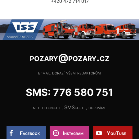
+420 472 714 017
pozary@pozary.cz
e-mail dorazí všem redaktorům
SMS: 776 580 751
netelefonujte, SMSkujte, odpovíme
Facebook
Instagram
YouTube