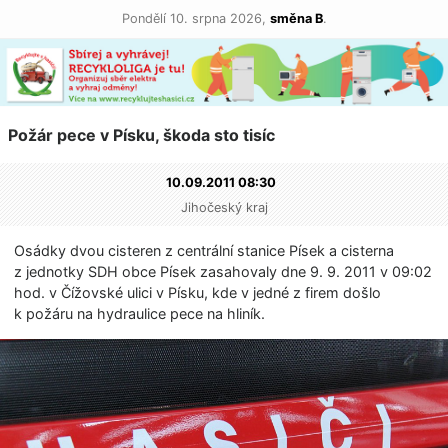
Pondělí 10. srpna 2026,
směna B
.
Požár pece v Písku, škoda sto tisíc
10.09.2011 08:30
Jihočeský kraj
Osádky dvou cisteren z centrální stanice Písek a cisterna
z jednotky SDH obce Písek zasahovaly dne 9. 9. 2011 v 09:02
hod. v Čížovské ulici v Písku, kde v jedné z firem došlo
k požáru na hydraulice pece na hliník.