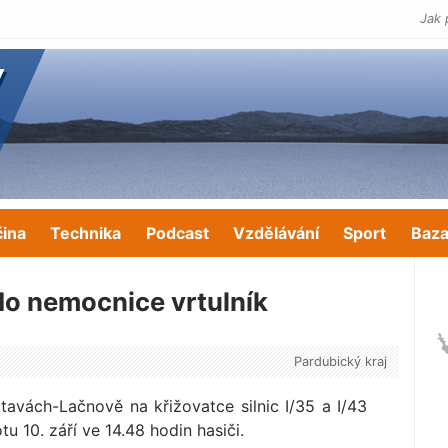
Jak 
čina
Technika
Podcast
Vzdělávání
Sport
Baza
do nemocnice vrtulník
Pardubický kraj
tavách-Lačnově na křižovatce silnic I/35 a I/43
u 10. září ve 14.48 hodin hasiči.