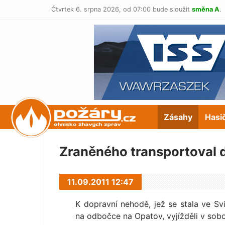
Čtvrtek 6. srpna 2026,
od 07:00 bude sloužit
směna A
.
POŽÁRY.cz
Zásahy
Hasi
Zraněného transportoval 
11.09.2011 12:47
K dopravní nehodě, jež se stala ve Svi
na odbočce na Opatov, vyjížděli v sobot