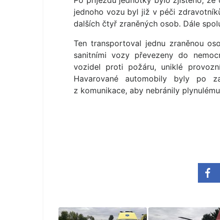
Po příjezdu jednotky bylo zjištěno, že
jednoho vozu byl již v péči zdravotník
dalších čtyř zraněných osob. Dále spolu s
Ten transportoval jednu zraněnou os
sanitními vozy převezeny do nemocni
vozidel proti požáru, uniklé provozn
Havarované automobily byly po za
z komunikace, aby nebránily plynulému