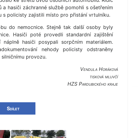
 došlo ke střetu dvou osobních automobilů. Řidič
ů a hasiči záchranné službě pomohli s ošetřením
 policisty zajistili místo pro přistání vrtulníku.
obu do nemocnice. Stejně tak další osoby byly
ce. Hasiči poté provedli standardní zajištění
í náplně hasiči posypali sorpčním materiálem.
dokumentování nehody policisty odstraněny
 silničnímu provozu.
Vendula Horáková
tisková mluvčí
HZS Pardubického kraje
Sdílet