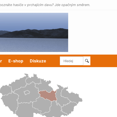
poznáte hasiče v prchajícím davu? Jde opačným směrem.
r
E-shop
Diskuze
🔍