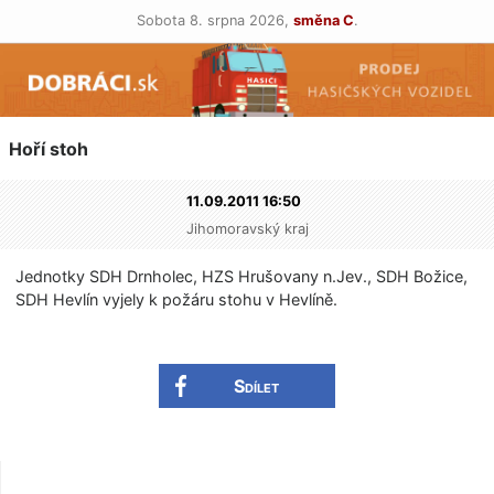
Sobota 8. srpna 2026,
směna C
.
Hoří stoh
11.09.2011 16:50
Jihomoravský kraj
Jednotky SDH Drnholec, HZS Hrušovany n.Jev., SDH Božice,
SDH Hevlín vyjely k požáru stohu v Hevlíně.
Sdílet