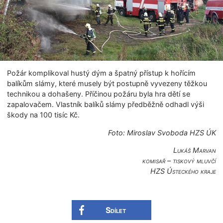
Požár komplikoval hustý dým a špatný přístup k hořícím
balíkům slámy, které musely být postupně vyvezeny těžkou
technikou a dohašeny. Příčinou požáru byla hra dětí se
zapalovačem. Vlastník balíků slámy předběžně odhadl výši
škody na 100 tisíc Kč.
Foto: Miroslav Svoboda HZS ÚK
Lukáš Marvan
komisař – tiskový mluvčí
HZS Ústeckého kraje
Sdílet