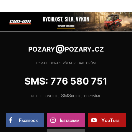
pozary@pozary.cz
e-mail dorazí všem redaktorům
SMS: 776 580 751
netelefonujte, SMSkujte, odpovíme
Facebook
Instagram
YouTube