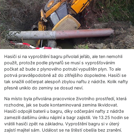
Hasiči si na vyproštění bagru přivolali jeřáb, ale ten nemohli
použít, protože podle plynařů se musí s vyprošťováním
počkat až bude z plynového potrubí vypuštěn plyn. To ale
potrvá pravděpodobně až do zítřejšího dopoledne. Hasiči se
tak snažili odčerpat alespoň zbylou naftu z nádrže. Kolik nafty
přesně uniklo do zeminy se dosud neví.
Na místo byla přivolána pracovnice životního prostředí, která
rozhodne, jak se bude kontaminovaná zemina likvidovat.
Hasiči odpojili baterii u bagru, díky odčerpání nafty z nádrže
zamezili dalšímu úniku náplní a bagr zajistili. Ve 13.25 hodin se
vrátili hasiči zpět na základnu. Vyproštění bagru si v úterý
zajistí majitel sám. Událost se na štěstí obešla bez zranění.