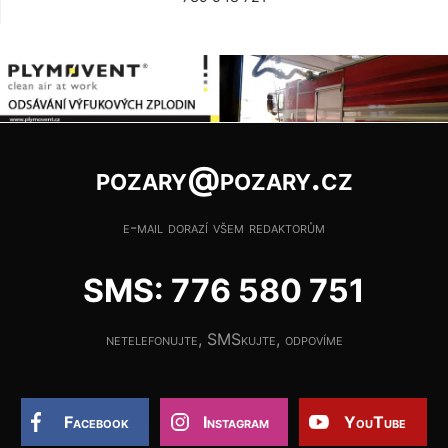
pozary@pozary.cz
e-mail dorazí všem redaktorům
SMS: 776 580 751
netelefonujte, SMSkujte, odpovíme
Facebook
Instagram
YouTube