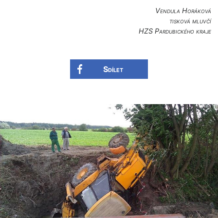
Vendula Horáková
tisková mluvčí
HZS Pardubického kraje
Sdílet