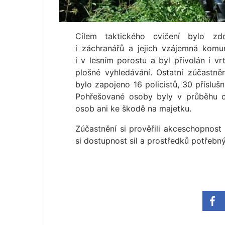
Cílem taktického cvičení bylo zdo
i záchranářů a jejich vzájemná komu
i v lesním porostu a byl přivolán i v
plošné vyhledávání. Ostatní zúčastnění
bylo zapojeno 16 policistů, 30 přísluš
Pohřešované osoby byly v průběhu c
osob ani ke škodě na majetku.
Zúčastnění si prověřili akceschopnost
si dostupnost sil a prostředků potřebn