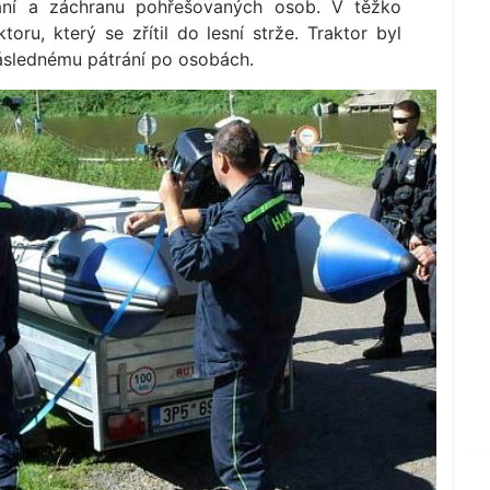
ání a záchranu pohřešovaných osob. V těžko
toru, který se zřítil do lesní strže. Traktor byl
áslednému pátrání po osobách.