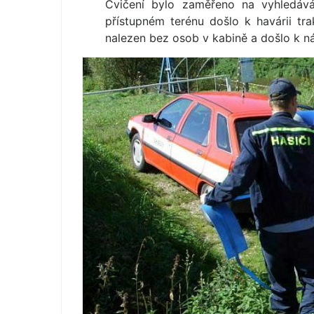
Cvičení bylo zaměřeno na vyhledáv
přístupném terénu došlo k havárii trak
nalezen bez osob v kabině a došlo k n