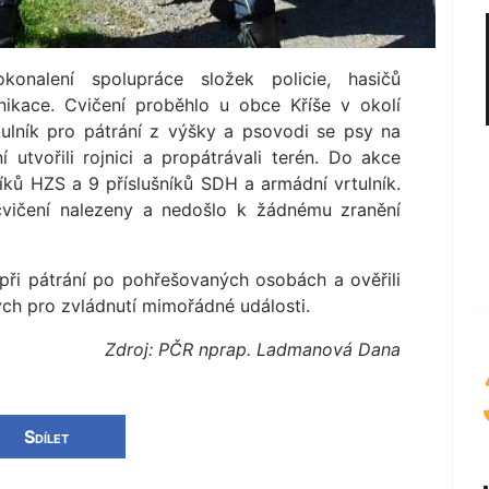
konalení spolupráce složek policie, hasičů
nikace. Cvičení proběhlo u obce Kříše v okolí
rtulník pro pátrání z výšky a psovodi se psy na
 utvořili rojnici a propátrávali terén. Do akce
níků HZS a 9 příslušníků SDH a armádní vrtulník.
vičení nalezeny a nedošlo k žádnému zranění
 při pátrání po pohřešovaných osobách a ověřili
ých pro zvládnutí mimořádné události.
Zdroj: PČR nprap. Ladmanová Dana
Sdílet