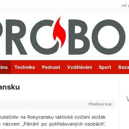
Jak 
čina
Technika
Podcast
Vzdělávání
Sport
Baza
cansku
Plzeňský kraj
skutečnilo na Rokycansku taktické cvičení složek
s názvem „Pátrání po pohřešovaných osobách“.