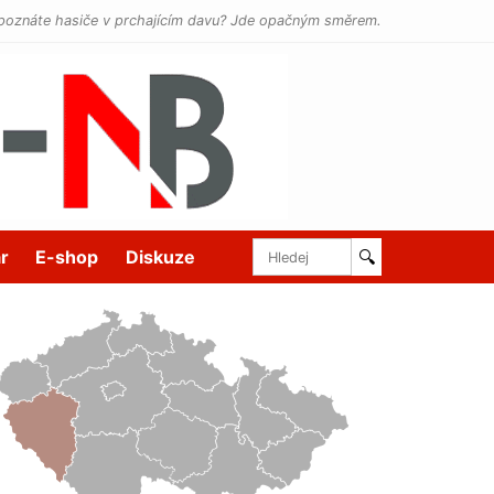
poznáte hasiče v prchajícím davu? Jde opačným směrem.
r
E-shop
Diskuze
🔍