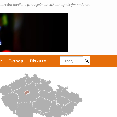
poznáte hasiče v prchajícím davu? Jde opačným směrem.
r
E-shop
Diskuze
🔍