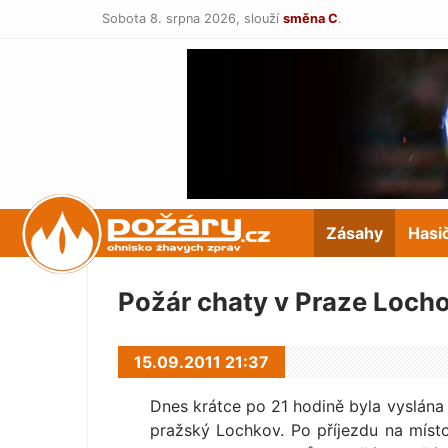
Sobota 8. srpna 2026,
slouží
směna C
.
POŽÁRY.cz
Zásahy
Hasi
Požár chaty v Praze Loch
15.09.2011 21:37
Dnes krátce po 21 hodině byla vyslána
pražský Lochkov. Po příjezdu na míst