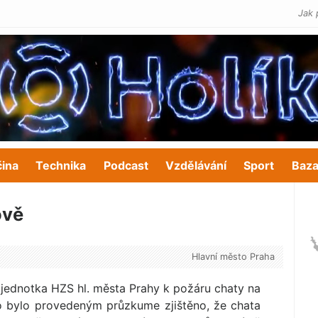
Jak 
čina
Technika
Podcast
Vzdělávání
Sport
Baza
ově
Hlavní město Praha
 jednotka HZS hl. města Prahy k požáru chaty na
o bylo provedeným průzkume zjištěno, že chata