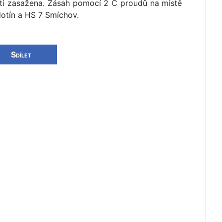
sti zasažena. Zásah pomocí 2 C proudů na místě
otín a HS 7 Smíchov.
Sdílet