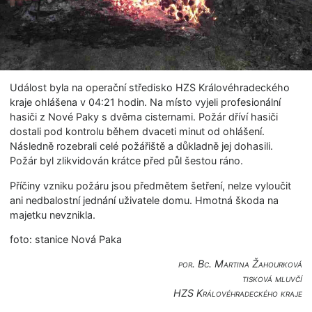
Událost byla na operační středisko HZS Královéhradeckého
kraje ohlášena v 04:21 hodin. Na místo vyjeli profesionální
hasiči z Nové Paky s dvěma cisternami. Požár dříví hasiči
dostali pod kontrolu během dvaceti minut od ohlášení.
Následně rozebrali celé požářiště a důkladně jej dohasili.
Požár byl zlikvidován krátce před půl šestou ráno.
Příčiny vzniku požáru jsou předmětem šetření, nelze vyloučit
ani nedbalostní jednání uživatele domu. Hmotná škoda na
majetku nevznikla.
foto: stanice Nová Paka
por. Bc. Martina Žahourková
tisková mluvčí
HZS Královéhradec­kého kraje