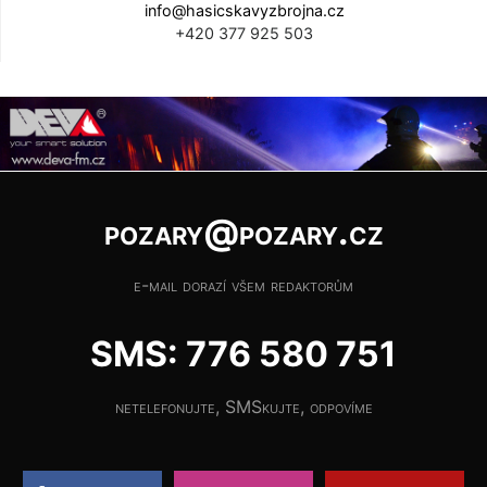
info@hasicskavyzbrojna.cz
+420 377 925 503
pozary@pozary.cz
e-mail dorazí všem redaktorům
SMS: 776 580 751
netelefonujte, SMSkujte, odpovíme