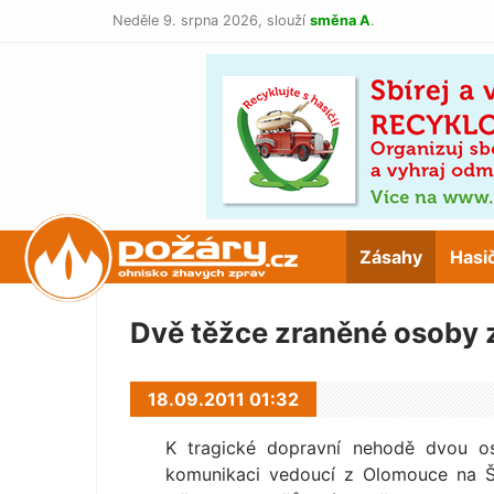
Neděle 9. srpna 2026,
slouží
směna A
.
POŽÁRY.cz
Zásahy
Hasi
Dvě těžce zraněné osoby z
18.09.2011 01:32
K tragické dopravní nehodě dvou oso
komunikaci vedoucí z Olomouce na Š