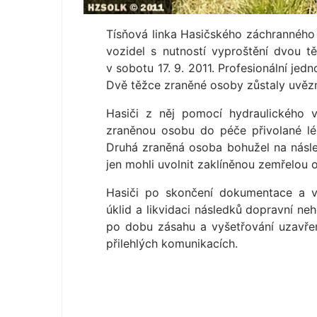
Tísňová linka Hasičského záchranného 
vozidel s nutností vyproštění dvou 
v sobotu 17. 9. 2011. Profesionální jed
Dvě těžce zraněné osoby zůstaly uvěz
Hasiči z něj pomocí hydraulického vy
zraněnou osobu do péče přivolané lé
Druhá zraněná osoba bohužel na násled
jen mohli uvolnit zaklíněnou zemřelou 
Hasiči po skončení dokumentace a vy
úklid a likvidaci následků dopravní n
po dobu zásahu a vyšetřování uzavřen
přilehlých komunikacích.