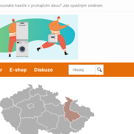
poznáte hasiče v prchajícím davu? Jde opačným směrem.
r
E-shop
Diskuze
🔍