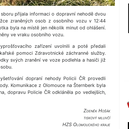
sboru přijala informaci o dopravní nehodě dvou
těžce zraněných osob z osobního vozu v 12:44
notka byla na místě jen několik minut od ohlášení.
něny ve vraku osobního vozu.
prošťovacího zařízení uvolnili a poté předali
kařské pomoci Zdravotnické záchranné služby.
ky svých zranění ve voze podlehla a hasiči již
osobu.
šetřování dopraní nehody Policii ČR provedli
ehody. Komunikace z Olomouce na Šternberk byla
a, dopravu Policie ČR odkláněla po vedlejších,
Zdeněk Hošák
tiskový mluvčí
HZS Olomouckého kraje