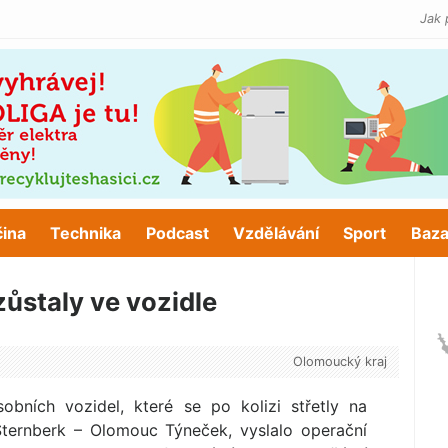
Jak 
čina
Technika
Podcast
Vzdělávání
Sport
Baza
ůstaly ve vozidle
Olomoucký kraj
bních vozidel, které se po kolizi střetly na
ternberk – Olomouc Týneček, vyslalo operační