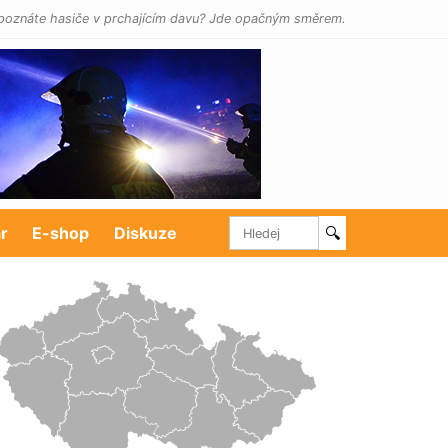
poznáte hasiče v prchajícím davu? Jde opačným směrem.
r
E-shop
Diskuze
🔍