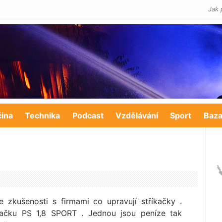
Jak 
čina
Technika
Podcast
Vzdělávání
Sport
Baza
 zkušenosti s firmami co upravují stříkačky .
íkačku PS 1,8 SPORT . Jednou jsou peníze tak