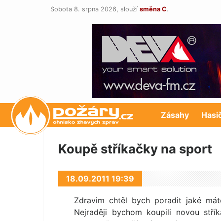
Sobota 8. srpna 2026,
slouží
směna C
.
POŽÁRY.cz
Zásahy
Hasi
Koupě stříkačky na sport
18.09.2011 19:39
Zdravim chtěl bych poradit jaké máte
Nejraději bychom koupili novou stř