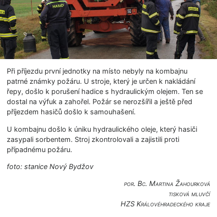
Při příjezdu první jednotky na místo nebyly na kombajnu
patrné známky požáru. U stroje, který je určen k nakládání
řepy, došlo k porušení hadice s hydraulickým olejem. Ten se
dostal na výfuk a zahořel. Požár se nerozšířil a ještě před
příjezdem hasičů došlo k samouhašení.
U kombajnu došlo k úniku hydraulického oleje, který hasiči
zasypali sorbentem. Stroj zkontrolovali a zajistili proti
případnému požáru.
foto: stanice Nový Bydžov
por. Bc. Martina Žahourková
tisková mluvčí
HZS Královéhradec­kého kraje