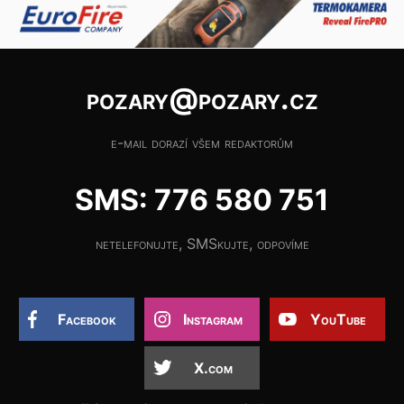
pozary@pozary.cz
e-mail dorazí všem redaktorům
SMS: 776 580 751
netelefonujte, SMSkujte, odpovíme
Facebook
Instagram
YouTube
X.com