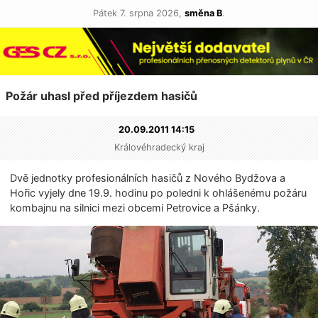
Pátek 7. srpna 2026,
směna B
.
Požár uhasl před příjezdem hasičů
20.09.2011 14:15
Královéhradecký kraj
Dvě jednotky profesionálních hasičů z Nového Bydžova a
Hořic vyjely dne 19.9. hodinu po poledni k ohlášenému požáru
kombajnu na silnici mezi obcemi Petrovice a Pšánky.