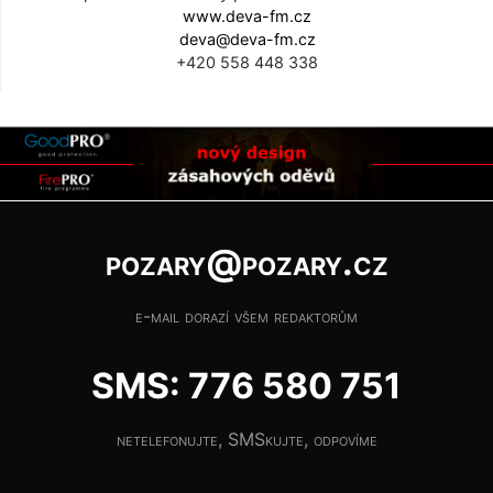
www.deva-fm.cz
deva@deva-fm.cz
+420 558 448 338
pozary@pozary.cz
e-mail dorazí všem redaktorům
SMS: 776 580 751
netelefonujte, SMSkujte, odpovíme