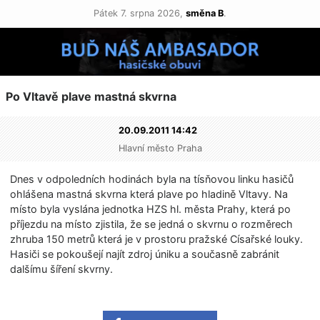
Pátek 7. srpna 2026,
směna B
.
Po Vltavě plave mastná skvrna
20.09.2011 14:42
Hlavní město Praha
Dnes v odpoledních hodinách byla na tísňovou linku hasičů
ohlášena mastná skvrna která plave po hladině Vltavy. Na
místo byla vyslána jednotka HZS hl. města Prahy, která po
příjezdu na místo zjistila, že se jedná o skvrnu o rozměrech
zhruba 150 metrů která je v prostoru pražské Císařské louky.
Hasiči se pokoušejí najít zdroj úniku a současně zabránit
dalšímu šíření skvrny.