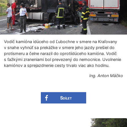
Vodič kamióna idúceho od Ľubochne v smere na Kraľovany
v snahe vyhnúť sa prekážke v smere jeho jazdy prešiel do
protismeru a čelne narazil do oprotiidúceho kamióna. Vodič
s ťažkými zraneniami bol prevezený do nemocnice. Uvolnenie
kamiónov a sprejazdnenie cesty trvalo viac ako hodinu.
Ing. Anton Mäčko
Sdílet