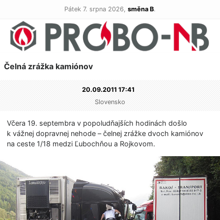
Pátek 7. srpna 2026,
směna B
.
Čelná zrážka kamiónov
20.09.2011 17:41
Slovensko
Včera 19. septembra v popoludňajších hodinách došlo
k vážnej dopravnej nehode – čelnej zrážke dvoch kamiónov
na ceste 1/18 medzi Ľubochňou a Rojkovom.