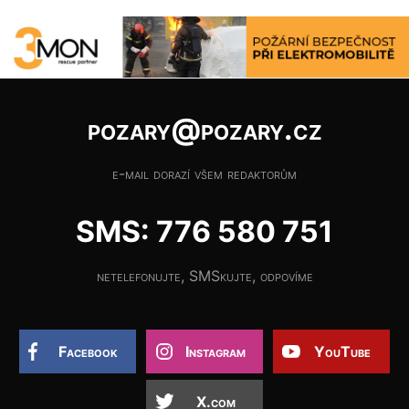
pozary@pozary.cz
e-mail dorazí všem redaktorům
SMS: 776 580 751
netelefonujte, SMSkujte, odpovíme
Facebook
Instagram
YouTube
X.com