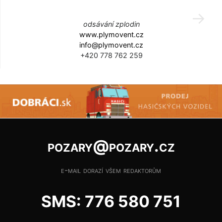
odsávání zplodin
www.plymovent.cz
info@plymovent.cz
+420 778 762 259
pozary@pozary.cz
e-mail dorazí všem redaktorům
SMS: 776 580 751