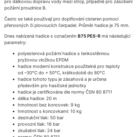
pro dálkovou dopravu vody mezi stroji, případně pro zásobení
požární proudnice B.
Často se také používají pro doplňování cisteren pomocí
přenosných či plovoucích čerpadel. Průměr hadice je 75 mm.
Dnes nabízená hadice s označením
B75 PES-R
má následující
parametry:
polyesterová požární hadice s tenkostěnnou
pryžovou vložkou EPDM
hadice moderní konstrukce použitelná pro teploty
od –30°C do + 50°C, krátkodobě do 80°C
hadice tohoto typu je zásahová a je určena
především pro hasičské jednotky
hadice je certifkována dle normy ČSN 80 8711
délka hadice: 20 m
hmotnost bez koncovek: 9 kg
hmotnost s koncovkami: 10 kg
destrukční tlak: 50 bar
provozní tlak: 16 bar
zkušební tlak: 24 bar
norma: ČSN 80 8711