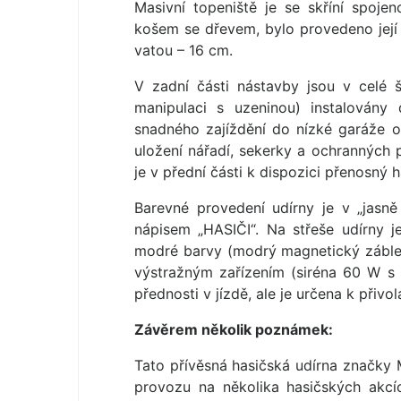
Masivní topeniště je se skříní spoj
košem se dřevem, bylo provedeno její
vatou – 16 cm.
V zadní části nástavby jsou v celé 
manipulaci s uzeninou) instalovány
snadného zajíždění do nízké garáže o
uložení nářadí, sekerky a ochranných 
je v přední části k dispozici přenosný ha
Barevné provedení udírny je v „jas
nápisem „HASIČI“. Na střeše udírny je
modré barvy (modrý magnetický záble
výstražným zařízením (siréna 60 W s 
přednosti v jízdě, ale je určena k při
Závěrem několik poznámek:
Tato přívěsná hasičská udírna značky 
provozu na několika hasičských akc