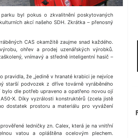
parku byl pokus o zkvalitnění poskytovaných
kulturních akcí našeho SDH. Zkrátka – přenosný
vyráběných CAS okamžitě zaujme snad každého.
výrobu, ohřev a prodej uzenářských výrobků.
aškolený, vnímavý a středně inteligentní hasič –
pravidla, že „jedině v hranaté krabici je nejvíce
ený starší podvozek z dříve továrně vyráběného
í bylo dle potřeb upraveno a opatřeno novou ojí
50-X. Díky vyzrálosti konstruktérů (zcela jistě
no dostatek prostoru a materiálu pro vyvážení
rověřené ledničky zn. Calex, která je na vnitřní
kelnou vatou a opláštěna ocelovým plechem.