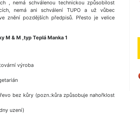
h , nemá schválenou technickou způsobilost
cích, nemá ani schválení TUPO a už vůbec
e znění pozdějších předpisů. Přesto je velice
ky M & M ,typ Teplá Manka 1
-tovární výroba
getarián
řevo bez kůry (pozn.:kůra způsobuje nahořklost
dny uzení)