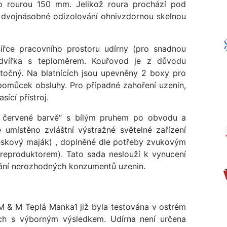
eno rourou 150 mm. Jelikož roura prochází pod
 dvojnásobné odizolování ohnivzdornou skelnou
šířce pracovního prostoru udírny (pro snadnou
 dvířka s teploměrem. Kouřovod je z důvodu
točný. Na blatnících jsou upevněny 2 boxy pro
pomůcek obsluhy. Pro případné zahoření uzenin,
sící přístroj.
ně červené barvě“ s bílým pruhem po obvodu a
 umístěno zvláštní výstražné světelné zařízení
skový maják) , doplněné dle potřeby zvukovým
reproduktorem). Tato sada neslouží k vynucení
volání nerozhodných konzumentů uzenin.
M & M Teplá Manka1 již byla testována v ostrém
ích s výborným výsledkem. Udírna není určena