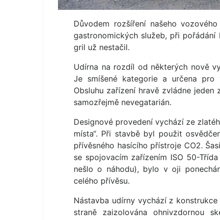
Důvodem rozšíření našeho vozového 
gastronomických služeb, při pořádání 
gril už nestačil.
Udírna na rozdíl od některých nově 
Je smíšené kategorie a určena pro 
Obsluhu zařízení hravě zvládne jeden z
samozřejmě nevegatarián.
Designové provedení vychází ze zlatého 
místa“. Při stavbě byl použit osvědč
přívěsného hasícího přístroje CO2. Šas
se spojovacím zařízením ISO 50-Třída A
nešlo o náhodu), bylo v oji ponechá
celého přívěsu.
Nástavba udírny vychází z konstrukce p
straně zaizolována ohnivzdornou s