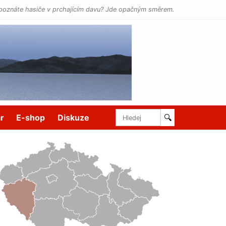
poznáte hasiče v prchajícím davu? Jde opačným směrem.
r
E-shop
Diskuze
🔍