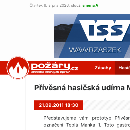
Čtvrtek 6. srpna 2026,
slouží
směna A
.
POŽÁRY.cz
Zásahy
Hasi
Přívěsná hasičská udírna 
21.09.2011 18:30
Představujeme vám prototyp Přívě
označení Teplá Manka 1. Toto gastr