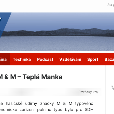
Jak 
čina
Technika
Podcast
Vzdělávání
Sport
Baza
M & M – Teplá Manka
Plzeňský kraj
sné hasičské udírny značky M & M typového
onomické zařízení polního typu bylo pro SDH