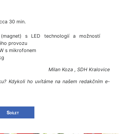
cca 30 min.
(magnet) s LED technologií a možností
ého provozu
 W s mikrofonem
kg
Milan Koza , SDH Kralovice
ku? Kdykoli ho uvítáme na našem redakčním e-
Sdílet