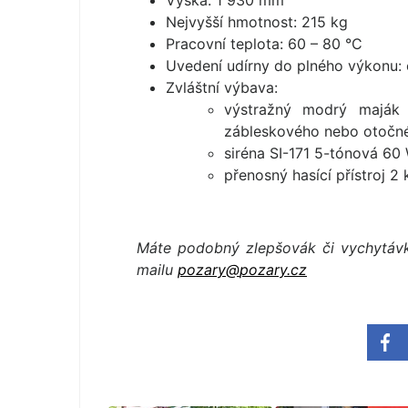
Výška: 1 930 mm
Nejvyšší hmotnost: 215 kg
Pracovní teplota: 60 – 80 °C
Uvedení udírny do plného výkonu: 
Zvláštní výbava:
výstražný modrý maják 
zábleskového nebo otočn
siréna SI-171 5-tónová 60
přenosný hasící přístroj 2 
Máte podobný zlepšovák či vychytáv
mailu
pozary@
pozary.cz