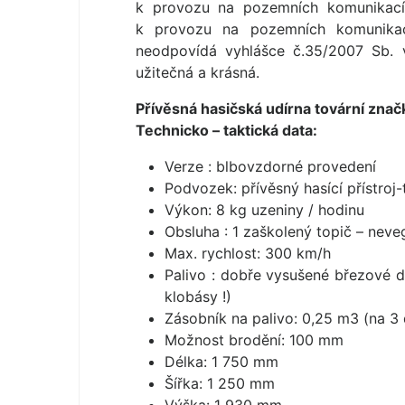
k provozu na pozemních komunikacíc
k provozu na pozemních komunika
neodpovídá vyhlášce č.35/2007 Sb. v
užitečná a krásná.
Přívěsná hasičská udírna tovární znač
Technicko – taktická data:
Verze : blbovzdorné provedení
Podvozek: přívěsný hasící přístroj
Výkon: 8 kg uzeniny / hodinu
Obsluha : 1 zaškolený topič – neve
Max. rychlost: 300 km/h
Palivo : dobře vysušené březové d
klobásy !)
Zásobník na palivo: 0,25 m3 (na 3 
Možnost brodění: 100 mm
Délka: 1 750 mm
Šířka: 1 250 mm